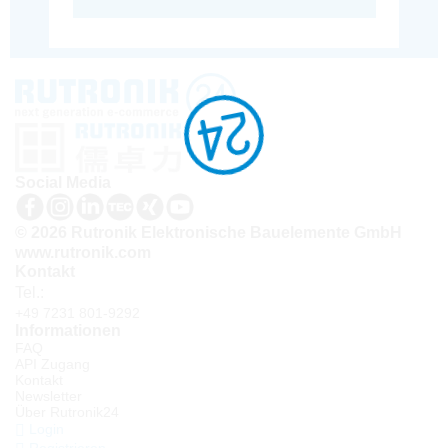
Social Media
© 2026 Rutronik Elektronische Bauelemente GmbH
www.rutronik.com
Kontakt
Tel.:
+49 7231 801-9292
Informationen
FAQ
API Zugang
Kontakt
Newsletter
Über Rutronik24
Login