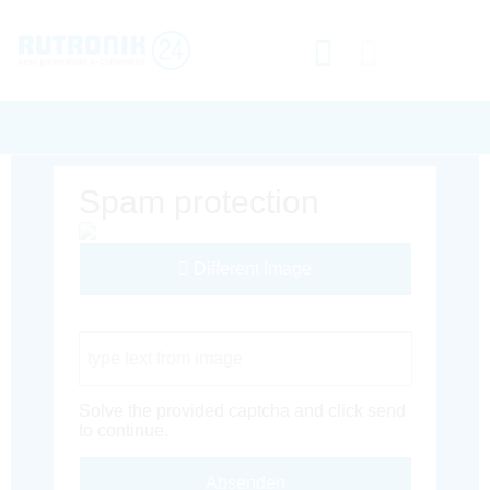
Spam protection
Different Image
Captcha Code
Solve the provided captcha and click send
to continue.
Absenden