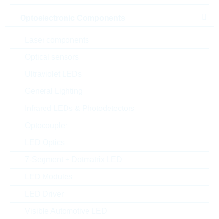
Optoelectronic Components
Laser components
Optical sensors
Ultraviolet LEDs
General Lighting
Infrared LEDs & Photodetectors
Abbildung kann vom Original abweichen
Optocoupler
LED Optics
Description:
FR 4,7uF 50V 10% P5 MKT
7-Segment + Dotmatrix LED
Hersteller:
WIMA
Matchcode:
FR4,7U550V10%
LED Modules
Rutronik No.:
KFO7604
LED Driver
VPE:
1000
MOQ:
2000
Visible Automotive LED