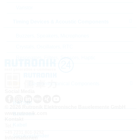
ABC-Schlüssel
B
Varistor
Lieferzeit beim Hersteller
26 Wochen
Timing Devices & Acoustic Components
Buzzers, Speakers, Microphones
Crystals, Oscillators, RTC
Resonators, Filters, Sensors, Haptic
Electromechanical Components
Social Media
BATSDI
© 2026 Rutronik Elektronische Bauelemente GmbH
www.rutronik.com
Batterien
Kontakt
Kabel
Tel.:
+49 7231 801-9292
Steckverbinder
Informationen