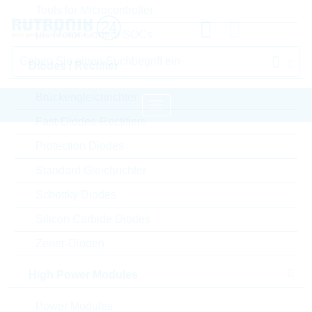
Tools for Microcontroller
µC Motor Control SOCs
Diodes / Rectifier
Brückengleichrichter
Fast-Diodes-Rectifiers
Startseite
Passive Components
Protection Diodes
Kondensatoren
Film Capacitors
Standard Gleichrichter
WIMA Film Capacitors
Schottky Diodes
Silicon Carbide Diodes
Bitte einloggen für Ihre persönlichen Preise,
Zener-Dioden
Lieferkonditionen und Echtzeitverfügbarkeit.
High Power Modules
MKS2B044701K00KC00
Power Modules