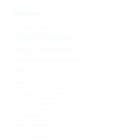
Höhe
13 mm
Widerstände
Current Sense
Style
RADIAL
Standard-Chipwiderstände
Automotive
AEC-Q(200)
Spezial-Chipwiderstände
Verpackung
AMMOPACK
Präzisions-Chipwiderstände
Melf
RoHS Status
RoHS-conform
Array
Through Hole, Leaded
ECCN
EAR99
Power, Wirewound, Chassi
Potentiometer, Trimmer
Zolltarifnummer
85322500000
NTC Thermistor
Land
Germany
PTC Thermistor