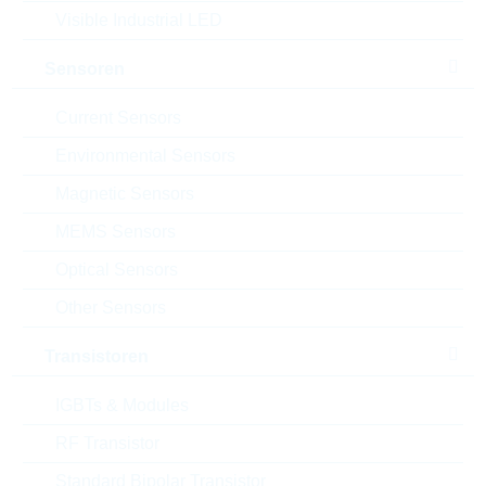
Verpackung:
AMMOPACK
Visible Industrial LED
Alternativen finden
Sensoren
Einfügen in Projektliste
Current Sensors
Environmental Sensors
Magnetic Sensors
Download the free
Library Loader
to convert this file for
your ECAD Tool
MEMS Sensors
Optical Sensors
Anfragen oder bestellen:
Other Sensors
Menge
Transistoren
IGBTs & Modules
Bestand
Please login
RF Transistor
Abgekündigtes Bauteil
Letzte Bestellmöglichkeit beim Hersteller: 14.03.2025
Standard Bipolar Transistor