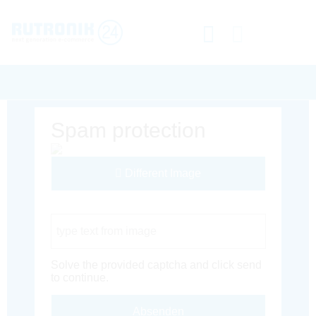
Spam protection
Different Image
Captcha Code
Solve the provided captcha and click send
to continue.
Absenden