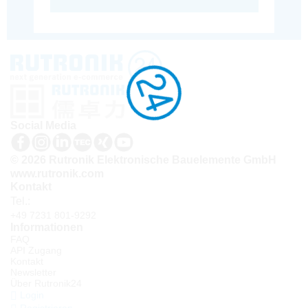
Social Media
© 2026 Rutronik Elektronische Bauelemente GmbH
www.rutronik.com
Kontakt
Tel.:
+49 7231 801-9292
Informationen
FAQ
API Zugang
Kontakt
Newsletter
Über Rutronik24
Login