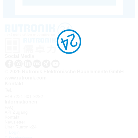
Social Media
© 2026 Rutronik Elektronische Bauelemente GmbH
www.rutronik.com
Kontakt
Tel.:
+49 7231 801-9292
Informationen
FAQ
API Zugang
Kontakt
Newsletter
Über Rutronik24
Login