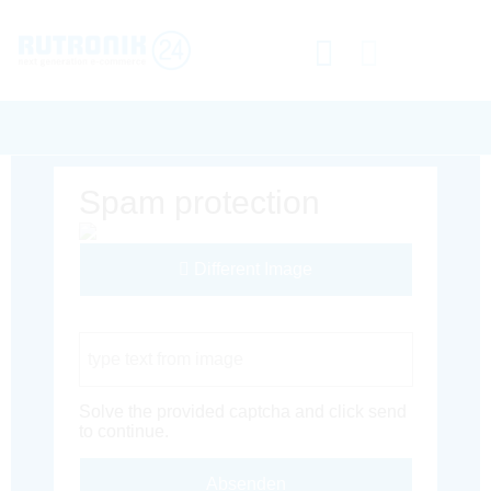
Spam protection
Different Image
Captcha Code
Solve the provided captcha and click send
to continue.
Absenden