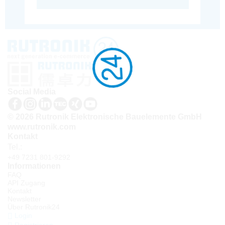
Social Media
© 2026 Rutronik Elektronische Bauelemente GmbH
www.rutronik.com
Kontakt
Tel.:
+49 7231 801-9292
Informationen
FAQ
API Zugang
Kontakt
Newsletter
Über Rutronik24
Login