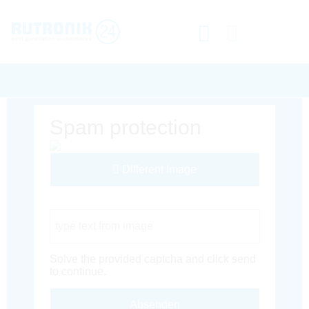
Spam protection
Different Image
Captcha Code
Solve the provided captcha and click send
to continue.
Absenden