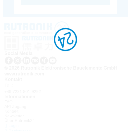
Social Media
© 2026 Rutronik Elektronische Bauelemente GmbH
www.rutronik.com
Kontakt
Tel.:
+49 7231 801-9292
Informationen
FAQ
API Zugang
Kontakt
Newsletter
Über Rutronik24
Login