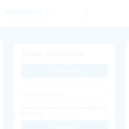
Spam protection
Different Image
Captcha Code
Solve the provided captcha and click send
to continue.
Absenden