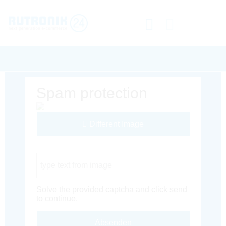
Spam protection
Different Image
Captcha Code
Solve the provided captcha and click send
to continue.
Absenden