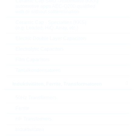
Ceramic Cap SMD - Automotive (KKA)
Toleranz
automotive apps AEC-Q200 qualified
10 %
with or without softtermination
Pinabstand
15 mm
Ceramic Cap - Specialties (KKS)
(e.g. Leaded, HiQ, Array, etc.)
Dielektrikum
MMKP
Electric Double Layer Capacitors
Electrolytic Capacitors
Prüfspannung
3200 V
Film Capacitors
Pulsimmunität
51000 V/µs
Tantalkondensatoren
T(A) max
105 °C
Induktivitäten, Ferrite, Transformatoren
T(A) min
-55 °C
50Hz Transformers
Länge
Ferrite
18 mm
HF Transformers
Durchmesser/Breite
5 mm
Induktivitäten