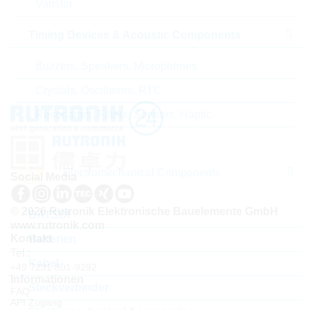
Varistor
Lieferzeit beim Hersteller
26 Wochen
Timing Devices & Acoustic Components
Buzzers, Speakers, Microphones
Crystals, Oscillators, RTC
Resonators, Filters, Sensors, Haptic
Electromechanical Components
Social Media
© 2026 Rutronik Elektronische Bauelemente GmbH
BATSDI
www.rutronik.com
Kontakt
Batterien
Tel.:
Kabel
+49 7231 801-9292
Informationen
Steckverbinder
FAQ
API Zugang