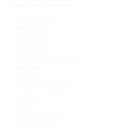
Optoelectronic Components
Laser components
Abbildung kann vom Original abweichen
Optical sensors
Description:
Ultraviolet LEDs
FR 470pF 1600V 10% P15
MMKP
General Lighting
Hersteller:
WIMA
Matchcode:
Infrared LEDs & Photodetectors
FR470P151600V10%
Rutronik No.:
KFO9188
Optocoupler
VPE:
1150
LED Optics
MOQ:
4600
Verpackung:
AMMOPACK
7-Segment + Dotmatrix LED
Alternativen finden
LED Modules
Einfügen in Projektliste
LED Driver
Visible Automotive LED
Muster
Visible Industrial LED