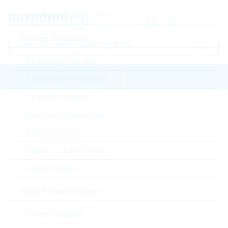
µC Motor Control SOCs
Diodes / Rectifier
Brückengleichrichter
Fast-Diodes-Rectifiers
Protection Diodes
Startseite
Passive Components
Standard Gleichrichter
Kondensatoren
Film Capacitors
Schottky Diodes
WIMA Film Capacitors
Silicon Carbide Diodes
Bitte einloggen für Ihre persönlichen Preise,
Zener-Dioden
Lieferkonditionen und Echtzeitverfügbarkeit.
High Power Modules
FKP1T004704B00KD00
Power Modules