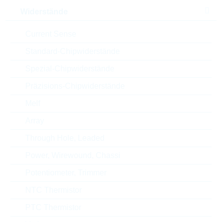
Höhe
11 mm
Widerstände
Style
RADIAL
Current Sense
Automotive
AEC-Q(200)
Standard-Chipwiderstände
Spezial-Chipwiderstände
Verpackung
AMMOPACK
Präzisions-Chipwiderstände
RoHS Status
RoHS-conform
Melf
Array
Through Hole, Leaded
ECCN
EAR99
Power, Wirewound, Chassi
Zolltarifnummer
85322500000
Potentiometer, Trimmer
Land
Germany
NTC Thermistor
PTC Thermistor
ABC-Schlüssel
B