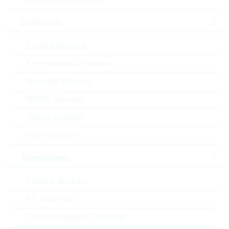
Sensoren
Download the free
Library Loader
to convert this file for
your ECAD Tool
Current Sensors
Environmental Sensors
Anfragen oder bestellen:
Magnetic Sensors
MEMS Sensors
Menge
Optical Sensors
Other Sensors
Einfügen in Warenkorb
Transistoren
Bestand
Please login
IGBTs & Modules
Stückpreis
0,269
$
RF Transistor
Gesamtwer
1.237,40
$
t
Standard Bipolar Transistor