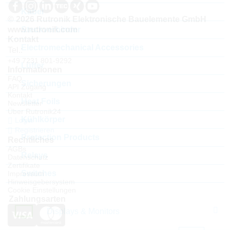
Kabel
© 2026 Rutronik Elektronische Bauelemente GmbH
Steckverbinder
www.rutronik.com
Kontakt
Electromechanical Accessories
Tel.:
+49 7231 801-9292
Lüfter
Informationen
FAQ
Sicherungen
API Zugang
Kontakt
Heat Foils
Newsletter
Über Rutronik24
Kühlkörper
Login
Registrieren
Protection Products
Rechtliches
AGBs
Relays
Datenschutz
Zertifikate
Switches
Impressum
Hinweisgebersystem
Cookie Einstellungen
Zahlungsarten
Displays & Monitors