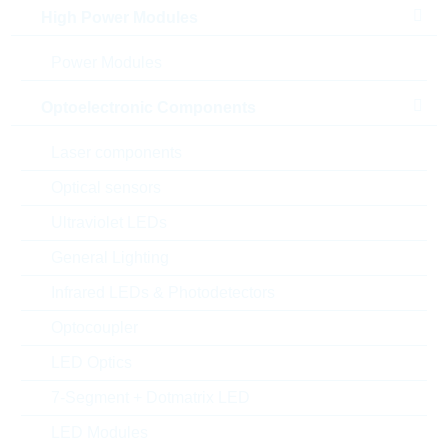
High Power Modules
Power Modules
Optoelectronic Components
Laser components
Abbildung kann vom Original abweichen
Optical sensors
Description:
M2 120GB 2280 TLC
Ultraviolet LEDs
Hersteller:
WILK Elektronik S.A.
General Lighting
Matchcode:
SSDPR-S400U-120-80
Rutronik No.:
DISCAR6987
Infrared LEDs & Photodetectors
VPE:
1
Optocoupler
MOQ:
1
LED Optics
Verpackung:
INDIVIDUAL
Alternativen finden
7-Segment + Dotmatrix LED
LED Modules
Datenblatt