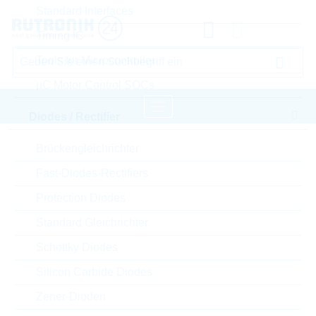
Standard Interfaces
Timing IC
Tools for Microcontroller
µC Motor Control SOCs
Diodes / Rectifier
Startseite
Embedded Storage
Brückengleichrichter
Industrial SSD
WILK Elektronik S.A. Industrial SSD
Fast-Diodes-Rectifiers
Protection Diodes
Bitte einloggen für Ihre persönlichen Preise,
Standard Gleichrichter
Lieferkonditionen und Echtzeitverfügbarkeit.
Schottky Diodes
SSDPR-S400U-120-80
Silicon Carbide Diodes
Zener-Dioden