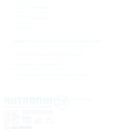
NTC Thermistor
PTC Thermistor
Varistor
SFSA120GM2AK1TB-C-EB-...
TS120GMTS820
Timing Devices & Acoustic Components
Buzzers, Speakers, Microphones
M.2 120GB X-75m2 P 2280
M2 128GB
Verpackung:
INDIVIDUAL
Verpackung:
I
Crystals, Oscillators, RTC
Resonators, Filters, Sensors, Haptic
Electromechanical Components
BATSDI
Batterien
Social Media