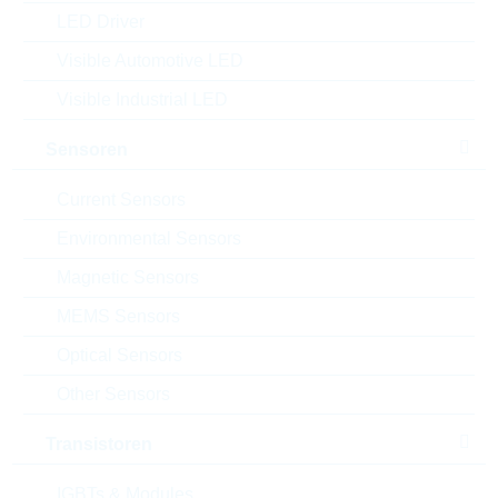
LED Driver
Einfügen in Projektliste
Visible Automotive LED
Muster
Visible Industrial LED
Sensoren
Download the free
Library Loader
to convert this file for
Current Sensors
your ECAD Tool
Environmental Sensors
Anfragen oder bestellen:
Magnetic Sensors
MEMS Sensors
Menge
Optical Sensors
Other Sensors
Einfügen in Warenkorb
Transistoren
Allokation
Bestand
Please login
Der Artikel ist in dieser Menge nicht lieferbar.
IGBTs & Modules