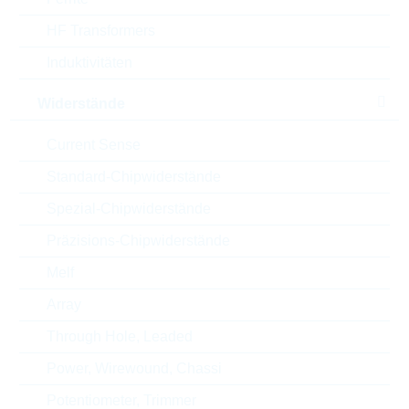
HF Transformers
Land
Poland
Induktivitäten
ABC-Schlüssel
A
Widerstände
Lieferzeit beim Hersteller
131 Wochen
Current Sense
Standard-Chipwiderstände
Spezial-Chipwiderstände
Alternativen
Präzisions-Chipwiderstände
Melf
Array
Through Hole, Leaded
Power, Wirewound, Chassi
Potentiometer, Trimmer