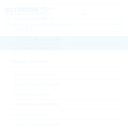
Standard EEPROM
Standard Interfaces
Timing IC
Tools for Microcontroller
µC Motor Control SOCs
Startseite
Embedded Storage
Diodes / Rectifier
Industrial SSD
WILK Elektronik S.A. Industrial SSD
Brückengleichrichter
Bitte einloggen für Ihre persönlichen Preise,
Fast-Diodes-Rectifiers
Lieferkonditionen und Echtzeitverfügbarkeit.
Protection Diodes
Standard Gleichrichter
SSDPR-PX600-2K0-80
Schottky Diodes
Silicon Carbide Diodes