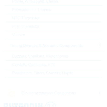
Power, Wirewound, Chassi
Potentiometer, Trimmer
NTC Thermistor
PTC Thermistor
Varistor
Timing Devices & Acoustic Components
SN3202MD1T92C-1MA4-1D...
SA1200MS1T92C
Buzzers, Speakers, Microphones
Crystals, Oscillators, RTC
M.2 1920GB N3202
M.2 1,92TB A1
Resonators, Filters, Sensors, Haptic
Verpackung:
INDIVIDUAL
Verpackung:
I
Electromechanical Components