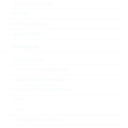
50Hz Transformers
ECCN
EAR99
Ferrite
HF Transformers
Zolltarifnummer
85235110000
Induktivitäten
Land
Poland
Widerstände
ABC-Schlüssel
A
Current Sense
Lieferzeit beim Hersteller
131 Wochen
Standard-Chipwiderstände
Spezial-Chipwiderstände
Präzisions-Chipwiderstände
Alternativen
Melf
Array
Through Hole, Leaded