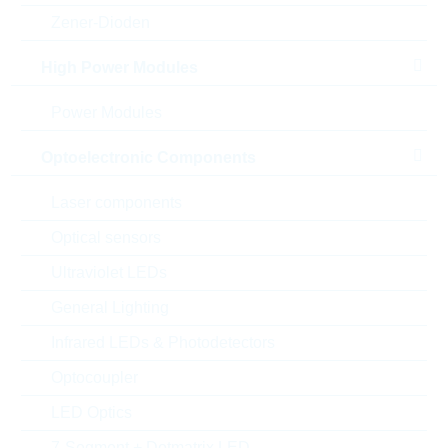
Zener-Dioden
High Power Modules
Power Modules
Optoelectronic Components
Laser components
Optical sensors
Description:
M.2 2280 2TB PX600
Ultraviolet LEDs
Hersteller:
WILK Elektronik S.A.
General Lighting
Matchcode:
PX600
Infrared LEDs & Photodetectors
Rutronik No.:
DISSSD2311
VPE:
1
Optocoupler
MOQ:
10
LED Optics
Package:
RETAIL
7-Segment + Dotmatrix LED