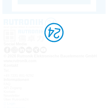
Social Media
© 2026 Rutronik Elektronische Bauelemente GmbH
www.rutronik.com
Kontakt
Tel.:
+49 7231 801-9292
Informationen
FAQ
API Zugang
Kontakt
Newsletter
Über Rutronik24
Login