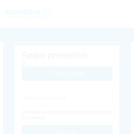
Spam protection
Different Image
Captcha Code
Solve the provided captcha and click send
to continue.
Absenden