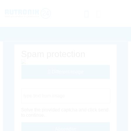
Spam protection
Different Image
Captcha Code
Solve the provided captcha and click send
to continue.
Absenden