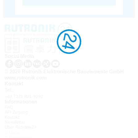
Social Media
© 2026 Rutronik Elektronische Bauelemente GmbH
www.rutronik.com
Kontakt
Tel.:
+49 7231 801-9292
Informationen
FAQ
API Zugang
Kontakt
Newsletter
Über Rutronik24
Login