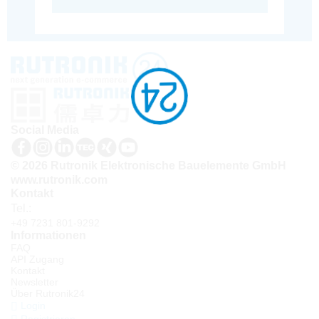
Social Media
© 2026 Rutronik Elektronische Bauelemente GmbH
www.rutronik.com
Kontakt
Tel.:
+49 7231 801-9292
Informationen
FAQ
API Zugang
Kontakt
Newsletter
Über Rutronik24
Login