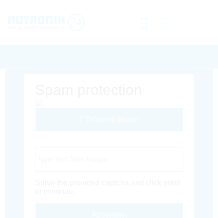
Spam protection
Different Image
Captcha Code
Solve the provided captcha and click send
to continue.
Absenden