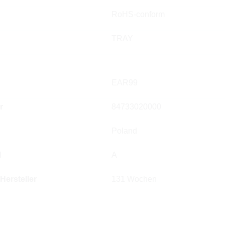
RoHS-conform
TRAY
EAR99
r
84733020000
Poland
l
A
 Hersteller
131 Wochen