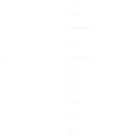
8 GB
SO-DIMM
0°C
y
5600 MHZ
262
NO
1,1 V
NO
NO