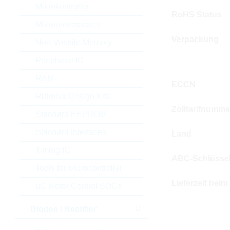
Mikrokontroller
RoHS Status
Mikroprozessoren
Verpackung
Non-Volatile Memory
Peripheral IC
RAM
ECCN
Rutronik Design Kits
Zolltarifnumme
Standard EEPROM
Standard Interfaces
Land
Timing IC
ABC-Schlüsse
Tools for Microcontroller
Lieferzeit beim
µC Motor Control SOCs
Diodes / Rectifier