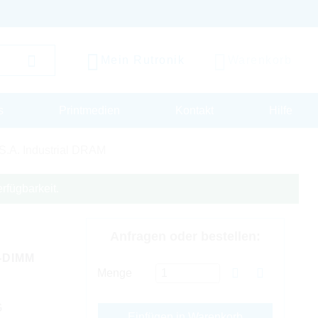
Mein Rutronik
Warenkorb
s
Printmedien
Kontakt
Hilfe
S.A. Industrial DRAM
rfügbarkeit.
Anfragen oder bestellen:
-DIMM
Menge
G
Einfügen in Warenkorb