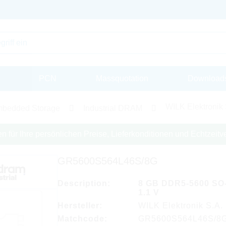
PCN
Massquotation
Download
WILK Elektronik 
bedded Storage
Industrial DRAM
en für Ihre persönlichen Preise, Lieferkonditionen und Echtzeitve
GR5600S564L46S/8G
Description:
8 GB DDR5-5600 SO
1.1 V
Hersteller:
WILK Elektronik S.A.
Matchcode:
GR5600S564L46S/8