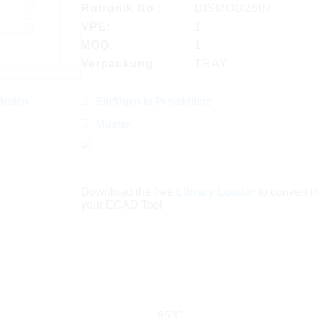
Rutronik No.:
DISMOD2607
VPE:
1
MOQ:
1
Verpackung:
TRAY
finden
Einfügen in Projektliste
Muster
Download the free
Library Loader
to convert thi
your ECAD Tool
85°C