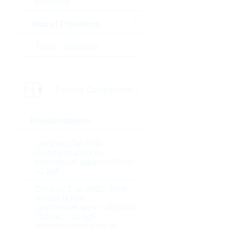
(>=300V)
Triacs / Thyristors
Triacs / Thyristors
Passive Components
Kondensatoren
Ceramic Cap SMD -
Commercial (KKK)
commercial apps <=250Vdc;
<1,0µF
Ceramic Cap SMD - High
Values (KKH)
commercial apps >=350Vdc;
250Vac; >=1,0µF
softtermination parts all