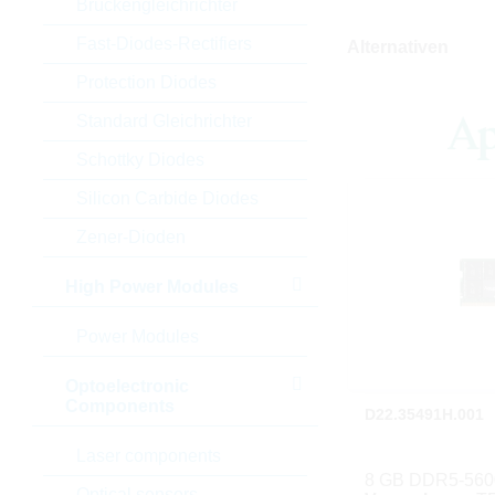
Brückengleichrichter
Fast-Diodes-Rectifiers
Alternativen
Protection Diodes
Standard Gleichrichter
Schottky Diodes
Silicon Carbide Diodes
Zener-Dioden
High Power Modules
Power Modules
Optoelectronic
Components
D22.35491H.001
Laser components
8 GB DDR5-560
Optical sensors