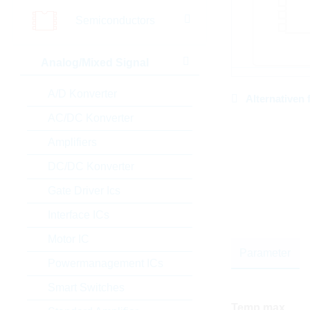
Semiconductors
Analog/Mixed Signal
A/D Konverter
Alternativen 
AC/DC Konverter
Amplifiers
DC/DC Konverter
Gate Driver Ics
Interface ICs
Motor IC
Parameter
Powermanagement ICs
Smart Switches
Temp.max.