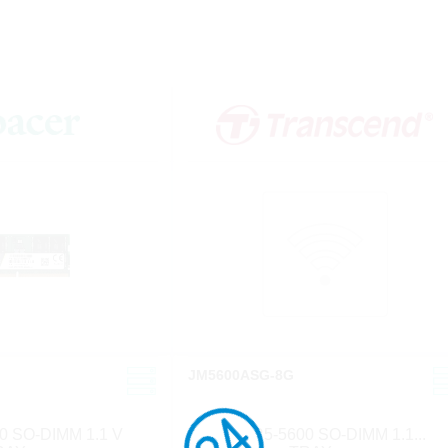
JM5600ASG-8G
0 SO-DIMM 1.1 V
8 GB DDR5-5600 SO-DIMM 1.1...