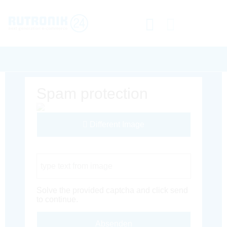
Spam protection
Different Image
Captcha Code
Solve the provided captcha and click send
to continue.
Absenden