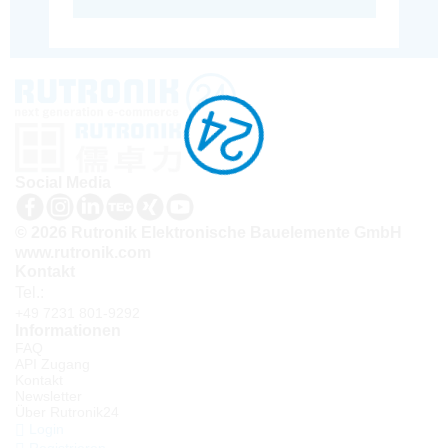
Social Media
© 2026 Rutronik Elektronische Bauelemente GmbH
www.rutronik.com
Kontakt
Tel.:
+49 7231 801-9292
Informationen
FAQ
API Zugang
Kontakt
Newsletter
Über Rutronik24
Login