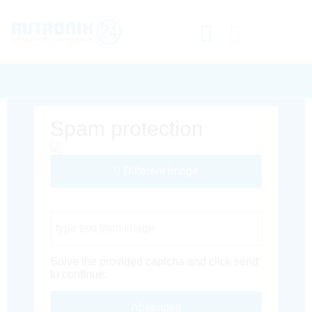
Spam protection
Different Image
Captcha Code
Solve the provided captcha and click send
to continue.
Absenden