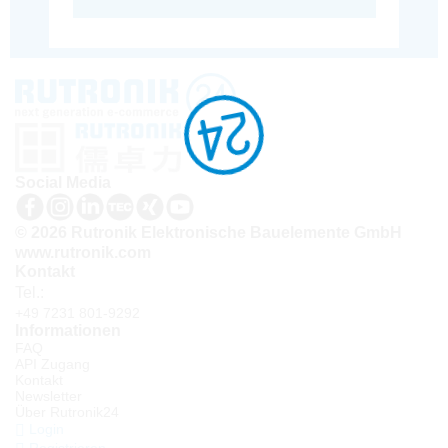
Social Media
© 2026 Rutronik Elektronische Bauelemente GmbH
www.rutronik.com
Kontakt
Tel.:
+49 7231 801-9292
Informationen
FAQ
API Zugang
Kontakt
Newsletter
Über Rutronik24
Login