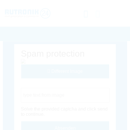
Spam protection
Different Image
Captcha Code
Solve the provided captcha and click send
to continue.
Absenden