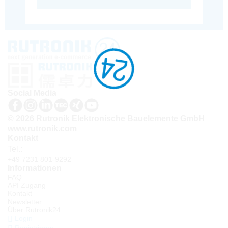
Social Media
© 2026 Rutronik Elektronische Bauelemente GmbH
www.rutronik.com
Kontakt
Tel.:
+49 7231 801-9292
Informationen
FAQ
API Zugang
Kontakt
Newsletter
Über Rutronik24
Login