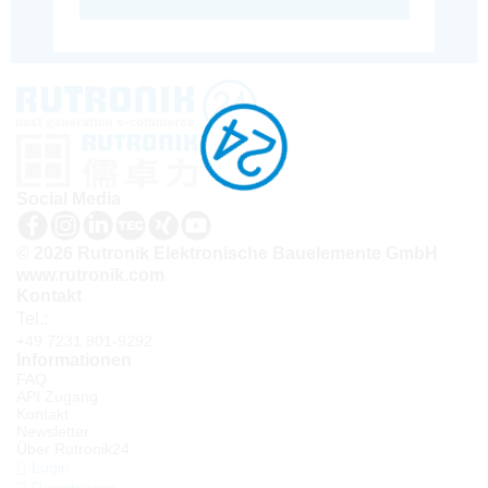
Social Media
© 2026 Rutronik Elektronische Bauelemente GmbH
www.rutronik.com
Kontakt
Tel.:
+49 7231 801-9292
Informationen
FAQ
API Zugang
Kontakt
Newsletter
Über Rutronik24
Login