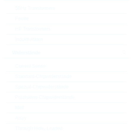
50Hz Transformers
ECCN
EAR99
Ferrite
Zolltarifnummer
85411000000
HF Transformers
Induktivitäten
Land
China
Widerstände
ABC-Schlüssel
B
Current Sense
Lieferzeit beim Hersteller
27 Wochen
Standard-Chipwiderstände
Spezial-Chipwiderstände
Präzisions-Chipwiderstände
Alternativen
Melf
Array
Through Hole, Leaded