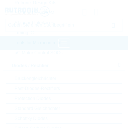
Rutronik Design Kits
Standard EEPROM
Standard Interfaces
Timing IC
Tools for Microcontroller
µC Motor Control SOCs
Startseite
Semiconductors
Diodes / Rectifier
Diodes / Rectifier
Zener-Dioden
VISHAY Zener-Dioden
Brückengleichrichter
Fast-Diodes-Rectifiers
Bitte einloggen für Ihre persönlichen Preise,
Protection Diodes
Lieferkonditionen und Echtzeitverfügbarkeit.
Standard Gleichrichter
ZMY6V2-GS18
Schottky Diodes