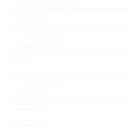
7-Segment + Dotmatrix LED
VPE:
5000
MOQ:
5000
LED Modules
Package:
MELF
LED Driver
Verpackung:
REEL
Visible Automotive LED
Alternativen finden
Visible Industrial LED
Datenblatt
Sensoren
Einfügen in Projektliste
Current Sensors
Muster
Environmental Sensors
Magnetic Sensors
MEMS Sensors
Download the free
Library Loader
to convert this file for
your ECAD Tool
Optical Sensors
Other Sensors
Anfragen oder bestellen: