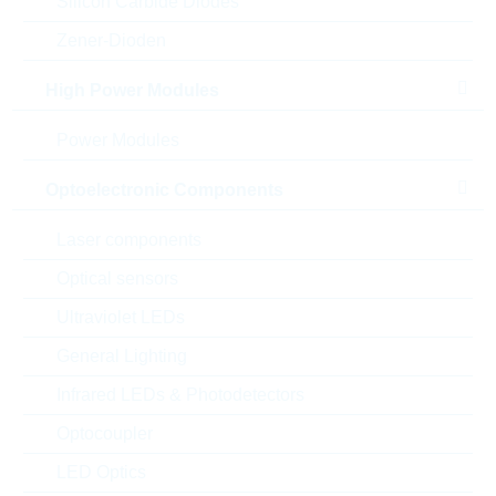
Silicon Carbide Diodes
Zener-Dioden
High Power Modules
Power Modules
Optoelectronic Components
Laser components
Optical sensors
Ultraviolet LEDs
Abbildung kann vom Original abweichen
General Lighting
Infrared LEDs & Photodetectors
Description:
Z-DIODE 1,0W 6,2V 5% MELF
Hersteller:
VISHAY
Optocoupler
Matchcode:
ZMY6,2
LED Optics
Rutronik No.:
DZ7539