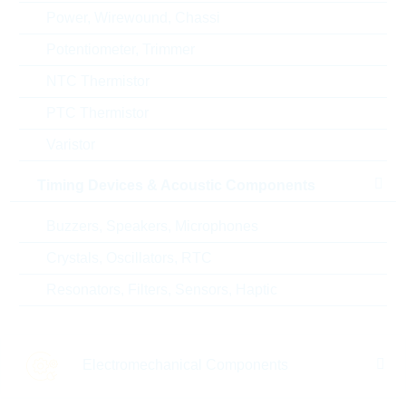
Power, Wirewound, Chassi
Potentiometer, Trimmer
NTC Thermistor
PTC Thermistor
Varistor
Timing Devices & Acoustic Components
TZMC6V2-GS08
MMSZ5234B_R1
Buzzers, Speakers, Microphones
Z-DIODE 0,5W 6,2V 5% MINIMELF
Z-DIODE 0,5W
Crystals, Oscillators, RTC
Package:
MINIMELF
Package:
SOD
Verpackung:
REEL
Verpackung:
Resonators, Filters, Sensors, Haptic
Topseller
Electromechanical Components