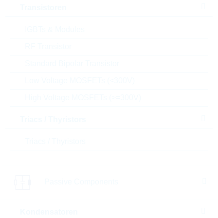
Transistoren
Menge
IGBTs & Modules
RF Transistor
Einfügen in Warenkorb
Standard Bipolar Transistor
Bestand
Low Voltage MOSFETs (<300V)
Please login
High Voltage MOSFETs (>=300V)
Stückpreis
Auf Anfrage
Gesamtwer
Auf Anfrage
Triacs / Thyristors
t
Triacs / Thyristors
Die Artikel im Warenkorb können Sie verbindlich
bestellen, oder - falls Sie weitere Fragen haben - als
unverbindliche Anfrage an uns schicken.
Der Rutronik24 Shop ist nur für Firmenkunden. Ein
Passive Components
Verkauf an Privatkunden ist nicht möglich.
Kondensatoren