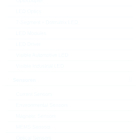
Optocoupler
VPE:
5000
LED Optics
MOQ:
10000
7-Segment + Dotmatrix LED
Package:
MELF
Verpackung:
REEL
LED Modules
Alternativen finden
LED Driver
Datenblatt
Visible Automotive LED
Einfügen in Projektliste
Visible Industrial LED
Muster
Sensoren
Current Sensors
Environmental Sensors
Download the free
Library Loader
to convert this file for
your ECAD Tool
Magnetic Sensors
MEMS Sensors
Anfragen oder bestellen:
Optical Sensors