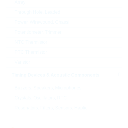
Array
Alternativen
Through Hole, Leaded
Power, Wirewound, Chassi
Potentiometer, Trimmer
NTC Thermistor
PTC Thermistor
Varistor
Timing Devices & Acoustic Components
Buzzers, Speakers, Microphones
Crystals, Oscillators, RTC
BZD17C5V1P-E3-08
BZD27C5V1P-E3
Resonators, Filters, Sensors, Haptic
Z-DIODE 0,8W 5,1V 5% SMF
Z-DIODE 0,8W
Package:
SMF
Package:
SM
Verpackung:
REEL
Verpackung: