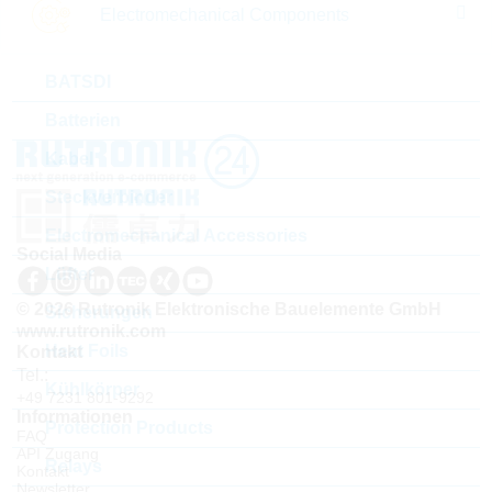
Electromechanical Components
Topseller
BATSDI
Batterien
Kabel
Steckverbinder
Electromechanical Accessories
Social Media
Lüfter
© 2026 Rutronik Elektronische Bauelemente GmbH
Sicherungen
www.rutronik.com
Heat Foils
Kontakt
Tel.:
Kühlkörper
+49 7231 801-9292
Informationen
Protection Products
FAQ
API Zugang
Relays
Kontakt
Newsletter