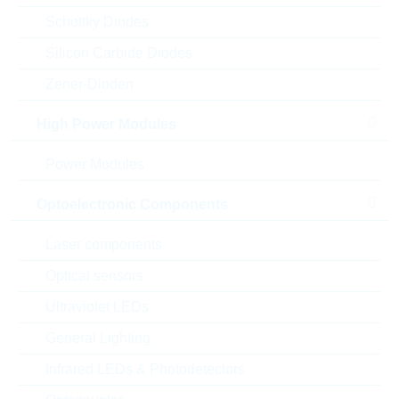
Schottky Diodes
Silicon Carbide Diodes
Zener-Dioden
High Power Modules
Power Modules
Optoelectronic Components
Laser components
Optical sensors
Abbildung kann vom Original abweichen
Ultraviolet LEDs
Description:
Z-DIODE 1,0W 5,1V 5% MELF
General Lighting
Hersteller:
VISHAY
Infrared LEDs & Photodetectors
Matchcode:
ZMY5,1
Rutronik No.:
DZ7424