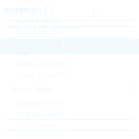
RAM
Rutronik Design Kits
Standard EEPROM
Standard Interfaces
Timing IC
Startseite
Semiconductors
Tools for Microcontroller
Diodes / Rectifier
Zener-Dioden
µC Motor Control SOCs
VISHAY Zener-Dioden
Diodes / Rectifier
Bitte einloggen für Ihre persönlichen Preise,
Brückengleichrichter
Lieferkonditionen und Echtzeitverfügbarkeit.
Fast-Diodes-Rectifiers
ZMY5V1-GS18
Protection Diodes
Standard Gleichrichter