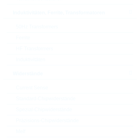
RoHS Status
RoHS-conform
Induktivitäten, Ferrite, Transformatoren
Verpackung
REEL
50Hz Transformers
Ferrite
HF Transformers
ECCN
EAR99
Induktivitäten
Zolltarifnummer
85411000000
Widerstände
Land
Japan
Current Sense
ABC-Schlüssel
B
Standard-Chipwiderstände
Spezial-Chipwiderstände
Lieferzeit beim Hersteller
14 Wochen
Präzisions-Chipwiderstände
Melf