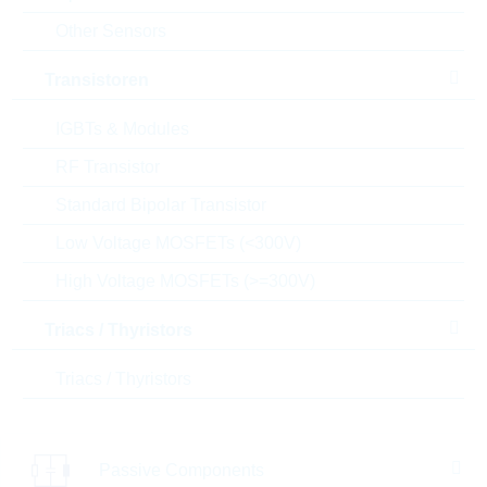
Other Sensors
Menge
Transistoren
Einfügen in Warenkorb
IGBTs & Modules
Bestand
RF Transistor
Please login
Standard Bipolar Transistor
Stückpreis
0,0873
$
Low Voltage MOSFETs (<300V)
Gesamtwer
873,00
$
t
High Voltage MOSFETs (>=300V)
Die Artikel im Warenkorb können Sie verbindlich
Triacs / Thyristors
bestellen, oder - falls Sie weitere Fragen haben - als
unverbindliche Anfrage an uns schicken.
Triacs / Thyristors
Der Rutronik24 Shop ist nur für Firmenkunden. Ein
Verkauf an Privatkunden ist nicht möglich.
Preise
Passive Components