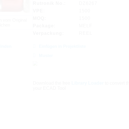
Rutronik No.:
DZ6267
VPE:
1500
MOQ:
1500
n vom Original
ichen
Package:
MELF
Verpackung:
REEL
finden
Einfügen in Projektliste
Muster
Download the free
Library Loader
to convert thi
your ECAD Tool