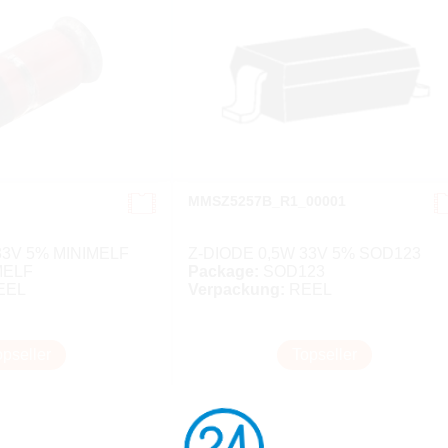
MMSZ5257B_R1_00001
33V 5% MINIMELF
Z-DIODE 0,5W 33V 5% SOD123
MELF
Package:
SOD123
EEL
Verpackung:
REEL
opseller
Topseller