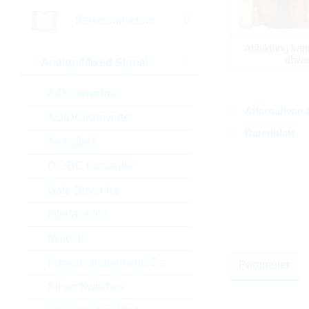
Semiconductors
Abbildung kan
abwe
Analog/Mixed Signal
A/D Konverter
Alternativen 
AC/DC Konverter
Datenblatt
Amplifiers
DC/DC Konverter
Gate Driver Ics
Interface ICs
Motor IC
Powermanagement ICs
Parameter
Smart Switches