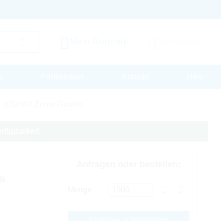
Mein Rutronik
Warenkorb
s
Printmedien
Kontakt
Hilfe
VISHAY Zener-Dioden
rfügbarkeit.
Anfragen oder bestellen:
5%
Menge
Einfügen in Warenkorb