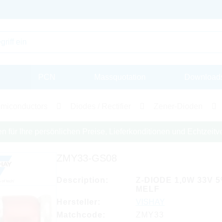
PCN
Massquotation
Download
miconductors
Diodes / Rectifier
Zener-Dioden
en für Ihre persönlichen Preise, Lieferkonditionen und Echtzeitve
ZMY33-GS08
Description:
Z-DIODE 1,0W 33V 
MELF
Hersteller:
VISHAY
Matchcode:
ZMY33