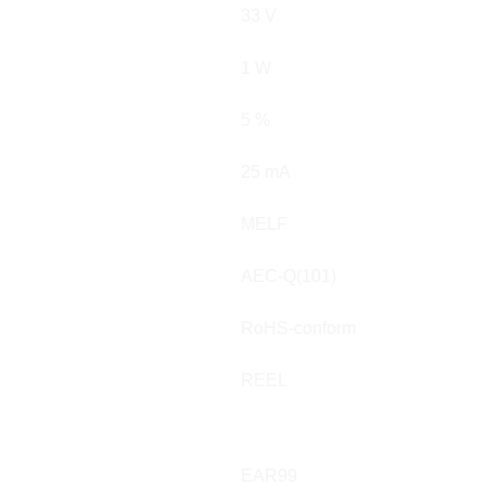
33 V
1 W
5 %
25 mA
MELF
AEC-Q(101)
RoHS-conform
REEL
EAR99