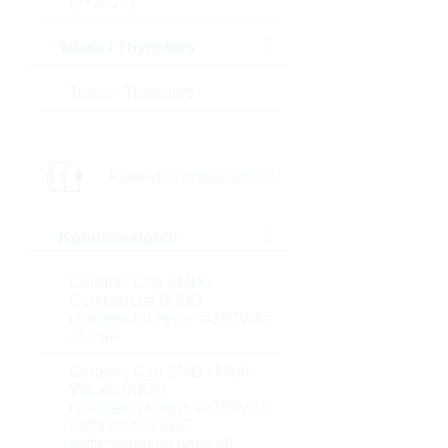
(>=300V)
Triacs / Thyristors
Triacs / Thyristors
Passive Components
Kondensatoren
Ceramic Cap SMD -
Commercial (KKK)
commercial apps <=250Vdc;
<1,0µF
Ceramic Cap SMD - High
Values (KKH)
commercial apps >=350Vdc;
250Vac; >=1,0µF
softtermination parts all