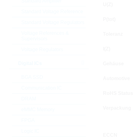
Standard Amplifier
U(Z)
Standard Voltage Reference
P(tot)
Standard Voltage Regulators
Voltage References &
Toleranz
Supervisors
I(Z)
Voltage Regulators
Digital ICs
Gehäuse
BGA SSD
Automotive
Communication IC
RoHS Status
DRAM
Verpackung
eMMC Memory
FPGA
Logic IC
ECCN