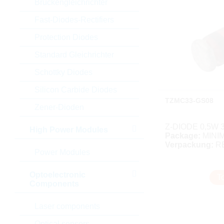
Brückengleichrichter
Fast-Diodes-Rectifiers
Protection Diodes
Standard Gleichrichter
Schottky Diodes
Silicon Carbide Diodes
TZMC33-GS08
Zener-Dioden
Z-DIODE 0,5W 
High Power Modules
Package:
MINI
Verpackung:
R
Power Modules
Optoelectronic
T
Components
Laser components
Optical sensors