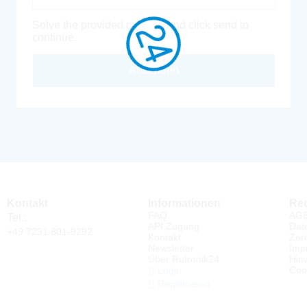
Solve the provided captcha and click send to
continue.
Absenden
Kontakt
Informationen
Rec
FAQ
AG
Tel.:
API Zugang
Dat
+49 7231 801-9292
Kontakt
Zert
Newsletter
Imp
Über Rutronik24
Hin
Coo
Login
Registrieren