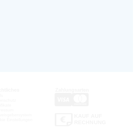
htliches
Zahlungsarten
Bs
enschutz
ifikate
ressum
weisgebersystem
KAUF AUF
kie Einstellungen
RECHNUNG