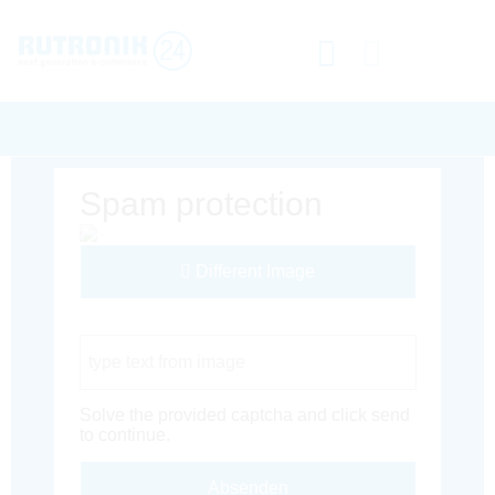
Spam protection
Different Image
Captcha Code
Solve the provided captcha and click send
to continue.
Absenden