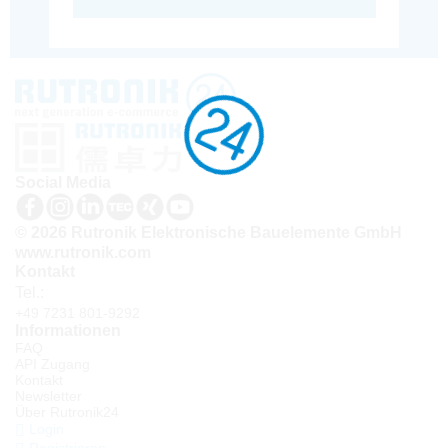
Social Media
© 2026 Rutronik Elektronische Bauelemente GmbH
www.rutronik.com
Kontakt
Tel.:
+49 7231 801-9292
Informationen
FAQ
API Zugang
Kontakt
Newsletter
Über Rutronik24
Login