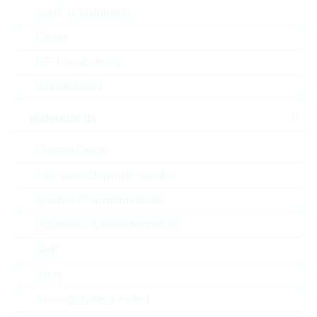
Verwendungszweck
X440 Y250V
50Hz Transformers
Prüfspannung
Ferrite
1500 V
HF Transformers
X,Y Baureihe
X1Y2
Induktivitäten
Länge
4.5 mm
Widerstände
Durchmesser/Breite
9 mm
Current Sense
Drahtlänge
18 mm
Standard-Chipwiderstände
Spezial-Chipwiderstände
Rollenart
AVISERT
Präzisions-Chipwiderstände
Fachabstand
12.7 mm
Melf
Array
RoHS Status
RoHS-conform
Through Hole, Leaded
Biegefestigkeit
IRRELEVANT mm