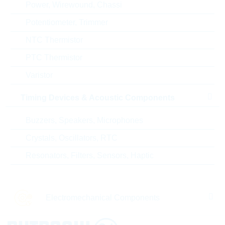
Power, Wirewound, Chassi
Product status
PRODUCTION
Potentiometer, Trimmer
NTC Thermistor
PTC Thermistor
ECCN
EAR99
Varistor
Zolltarifnummer
85322300000
Timing Devices & Acoustic Components
Land
Czech Republic
Buzzers, Speakers, Microphones
ABC-Schlüssel
B
Crystals, Oscillators, RTC
Resonators, Filters, Sensors, Haptic
Lieferzeit beim Hersteller
27 Wochen
Electromechanical Components