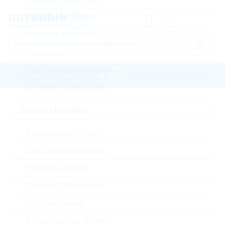
Standard EEPROM
Standard Interfaces
Timing IC
Tools for Microcontroller
µC Motor Control SOCs
Startseite
Passive Components
Diodes / Rectifier
Kondensatoren
Ceramic Chip Special + THT
Brückengleichrichter
VISHAY Ceramic Chip Special + THT
Fast-Diodes-Rectifiers
Bitte einloggen für Ihre persönlichen Preise,
Protection Diodes
Lieferkonditionen und Echtzeitverfügbarkeit.
Standard Gleichrichter
WYO222MCMBRAKR
Schottky Diodes
Silicon Carbide Diodes