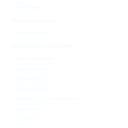
Zener-Dioden
High Power Modules
Power Modules
Optoelectronic Components
Abbildung kann vom Original abweichen
Laser components
Description:
KF 2,2nF X1-440 Y2-250Vac
RM5,0
Optical sensors
Hersteller:
VISHAY
Ultraviolet LEDs
Matchcode:
KF2,2N05,0X1Y2M1500VAC
General Lighting
Rutronik No.:
KKS1826
VPE:
2000
Infrared LEDs & Photodetectors
MOQ:
16000
Optocoupler
Verpackung:
REEL
LED Optics
Datenblatt