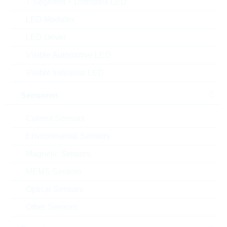
7-Segment + Dotmatrix LED
Einfügen in Projektliste
LED Modules
Muster
LED Driver
Visible Automotive LED
Visible Industrial LED
Download the free
Library Loader
to convert this file for
your ECAD Tool
Sensoren
Current Sensors
Anfragen oder bestellen:
Environmental Sensors
Menge
Magnetic Sensors
MEMS Sensors
Einfügen in Warenkorb
Optical Sensors
Bestand
Other Sensors
Please login