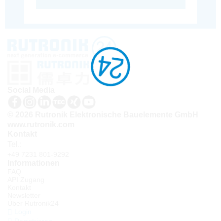
Social Media
© 2026 Rutronik Elektronische Bauelemente GmbH
www.rutronik.com
Kontakt
Tel.:
+49 7231 801-9292
Informationen
FAQ
API Zugang
Kontakt
Newsletter
Über Rutronik24
Login