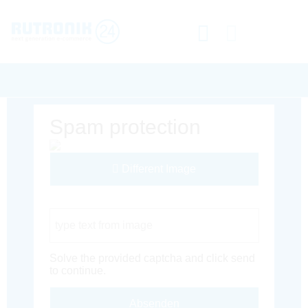
Spam protection
Different Image
Captcha Code
Solve the provided captcha and click send
to continue.
Absenden