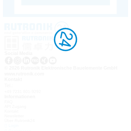
Social Media
© 2026 Rutronik Elektronische Bauelemente GmbH
www.rutronik.com
Kontakt
Tel.:
+49 7231 801-9292
Informationen
FAQ
API Zugang
Kontakt
Newsletter
Über Rutronik24
Login