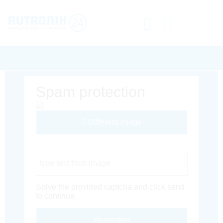
Spam protection
Different Image
Captcha Code
Solve the provided captcha and click send
to continue.
Absenden