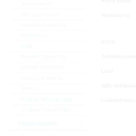
RoHS Status
Mikrokontroller
Mikroprozessoren
Verpackung
Non-Volatile Memory
Peripheral IC
ECCN
RAM
Zolltarifnumme
Rutronik Design Kits
Standard EEPROM
Land
Standard Interfaces
ABC-Schlüsse
Timing IC
Tools for Microcontroller
Lieferzeit beim
µC Motor Control SOCs
Diodes / Rectifier