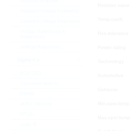
Standard Amplifier
Resistor value
Standard Voltage Reference
Temp.coeff.
Standard Voltage Regulators
Voltage References &
Res.tolerance
Supervisors
Voltage Regulators
Power rating
Digital ICs
Technology
BGA SSD
Automotive
Communication IC
Gehäuse
DRAM
Min.oper.temp.
eMMC Memory
FPGA
Max.oper.temp
Logic IC