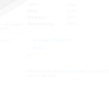
VPE:
1500
MOQ:
1500
Package:
4527
Verpackung:
REEL
n vom Original
ichen
finden
Einfügen in Projektliste
Muster
Download the free
Library Loader
to convert thi
your ECAD Tool