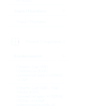
(>=300V)
Triacs / Thyristors
Triacs / Thyristors
Passive Components
Kondensatoren
Ceramic Cap SMD -
Commercial (KKK)
commercial apps <=250Vdc;
<1,0µF
Ceramic Cap SMD - High
Values (KKH)
commercial apps >=350Vdc;
250Vac; >=1,0µF
softtermination parts all