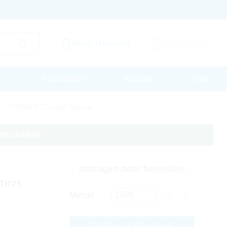
Mein Rutronik
Warenkorb
s
Printmedien
Kontakt
Hilfe
VISHAY Current Sense
rfügbarkeit.
Anfragen oder bestellen:
 TK75
Menge
Einfügen in Warenkorb