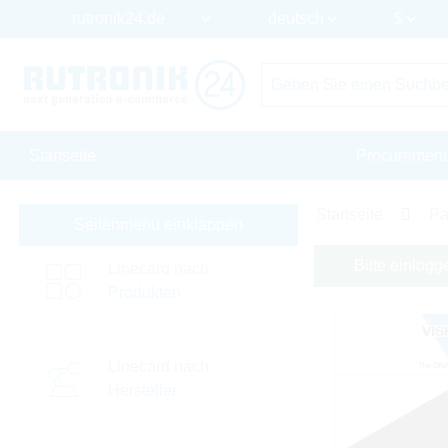
Startseite
Procurement
Startseite
Pa
Seitenmenü einklappen
Bitte einlogg
Linecard nach
Produkten
Linecard nach
Hersteller