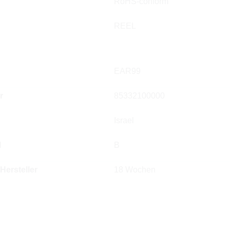
RoHS-conform
REEL
EAR99
r
85332100000
Israel
l
B
 Hersteller
18 Wochen