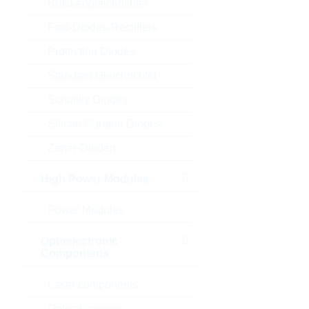
Brückengleichrichter
Fast-Diodes-Rectifiers
Protection Diodes
Standard Gleichrichter
Schottky Diodes
Silicon Carbide Diodes
Zener-Dioden
High Power Modules
Power Modules
Optoelectronic
Components
Laser components
Optical sensors