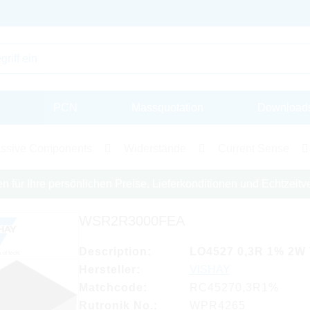
PCN
Massquotation
Download
ssive Components
Widerstände
Current Sense
en für Ihre persönlichen Preise, Lieferkonditionen und Echtzeitve
WSR2R3000FEA
Description:
LO4527 0,3R 1% 2W
Hersteller:
VISHAY
Matchcode:
RC45270,3R1%
Rutronik No.:
WPR4265