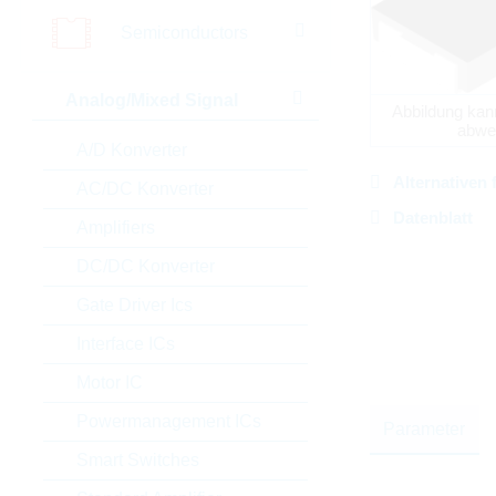
Semiconductors
Analog/Mixed Signal
Abbildung kan
abwe
A/D Konverter
Alternativen 
AC/DC Konverter
Datenblatt
Amplifiers
DC/DC Konverter
Gate Driver Ics
Interface ICs
Motor IC
Powermanagement ICs
Parameter
Smart Switches