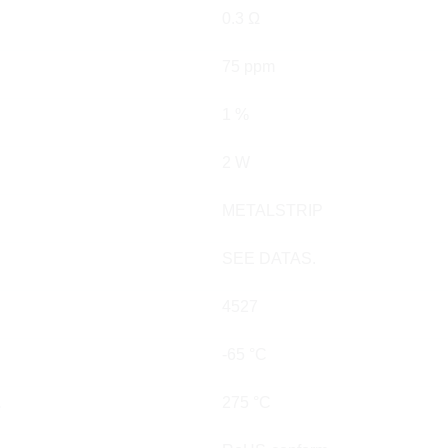
0.3 Ω
75 ppm
1 %
2 W
METALSTRIP
SEE DATAS.
4527
-65 °C
.
275 °C