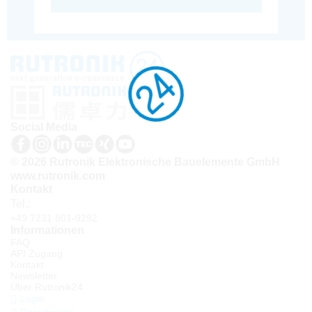
Social Media
© 2026 Rutronik Elektronische Bauelemente GmbH
www.rutronik.com
Kontakt
Tel.:
+49 7231 801-9292
Informationen
FAQ
API Zugang
Kontakt
Newsletter
Über Rutronik24
Login