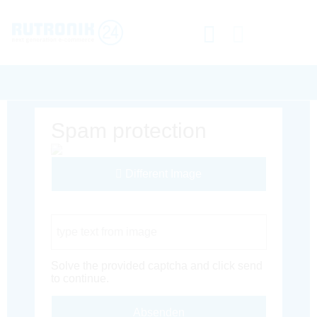
Spam protection
Different Image
Captcha Code
Solve the provided captcha and click send
to continue.
Absenden