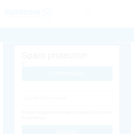
Spam protection
Different Image
Captcha Code
Solve the provided captcha and click send
to continue.
Absenden