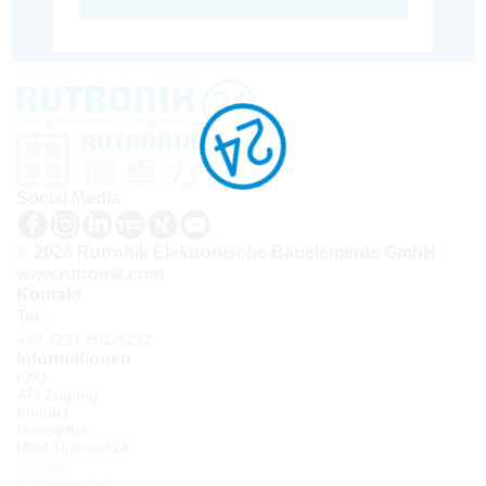
Social Media
© 2026 Rutronik Elektronische Bauelemente GmbH
www.rutronik.com
Kontakt
Tel.:
+49 7231 801-9292
Informationen
FAQ
API Zugang
Kontakt
Newsletter
Über Rutronik24
Login