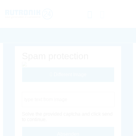
Spam protection
Different Image
Captcha Code
Solve the provided captcha and click send
to continue.
Absenden