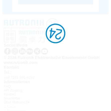
Social Media
© 2026 Rutronik Elektronische Bauelemente GmbH
www.rutronik.com
Kontakt
Tel.:
+49 7231 801-9292
Informationen
FAQ
API Zugang
Kontakt
Newsletter
Über Rutronik24
Login