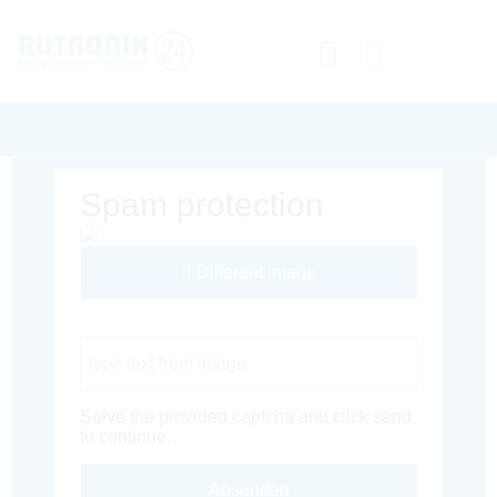
Spam protection
Different Image
Captcha Code
Solve the provided captcha and click send
to continue.
Absenden