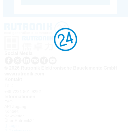
Social Media
© 2026 Rutronik Elektronische Bauelemente GmbH
www.rutronik.com
Kontakt
Tel.:
+49 7231 801-9292
Informationen
FAQ
API Zugang
Kontakt
Newsletter
Über Rutronik24
Login