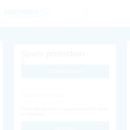
Spam protection
Different Image
Captcha Code
Solve the provided captcha and click send
to continue.
Absenden