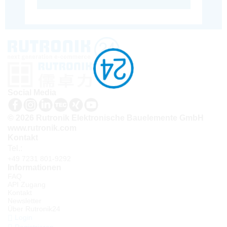
Social Media
© 2026 Rutronik Elektronische Bauelemente GmbH
www.rutronik.com
Kontakt
Tel.:
+49 7231 801-9292
Informationen
FAQ
API Zugang
Kontakt
Newsletter
Über Rutronik24
Login