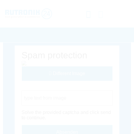
Spam protection
Different Image
Captcha Code
Solve the provided captcha and click send
to continue.
Absenden