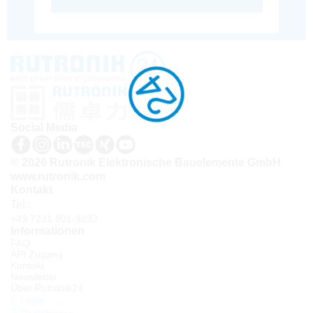
Social Media
© 2026 Rutronik Elektronische Bauelemente GmbH
www.rutronik.com
Kontakt
Tel.:
+49 7231 801-9292
Informationen
FAQ
API Zugang
Kontakt
Newsletter
Über Rutronik24
Login