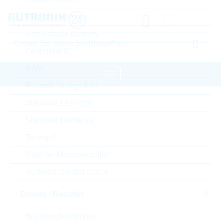
Mikroprozessoren
Non-Volatile Memory
Peripheral IC
RAM
Rutronik Design Kits
Startseite
Semiconductors
Standard EEPROM
Diodes / Rectifier
Fast-Diodes-Rectifiers
Standard Interfaces
VISHAY Fast-Diodes-Rectifiers
Timing IC
Tools for Microcontroller
Bitte einloggen für Ihre persönlichen Preise,
µC Motor Control SOCs
Lieferkonditionen und Echtzeitverfügbarkeit.
Diodes / Rectifier
BAV102-GS08
Brückengleichrichter