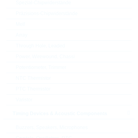
Spezial-Chipwiderstände
Land
China
Präzisions-Chipwiderstände
ABC-Schlüssel
C
Melf
Array
Lieferzeit beim Hersteller
27 Wochen
Through Hole, Leaded
Power, Wirewound, Chassi
Potentiometer, Trimmer
Alternativen
NTC Thermistor
PTC Thermistor
Varistor
Timing Devices & Acoustic Components
Buzzers, Speakers, Microphones