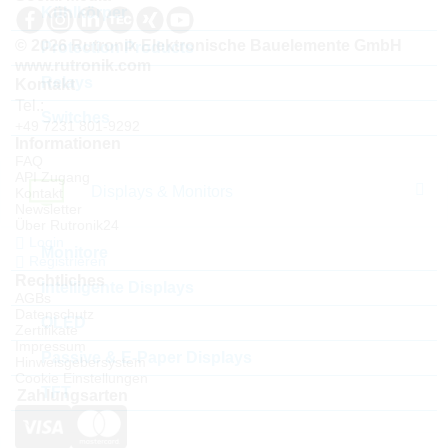
Kühlkörper
© 2026 Rutronik Elektronische Bauelemente GmbH
Protection Products
www.rutronik.com
Relays
Kontakt
Tel.:
Switches
+49 7231 801-9292
Informationen
FAQ
API Zugang
Displays & Monitors
Kontakt
Newsletter
Über Rutronik24
Login
Monitore
Registrieren
Rechtliches
Intelligente Displays
AGBs
Datenschutz
OLED
Zertifikate
Impressum
Passive & E-Paper Displays
Hinweisgebersystem
Cookie Einstellungen
TFT
Zahlungsarten