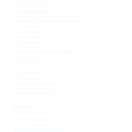
Ultraviolet LEDs
MOQ:
2500
Package:
MINIMELF
General Lighting
Verpackung:
REEL
Infrared LEDs & Photodetectors
Alternativen finden
Optocoupler
Datenblatt
LED Optics
Einfügen in Projektliste
7-Segment + Dotmatrix LED
Muster
LED Modules
LED Driver
Visible Automotive LED
Download the free
Library Loader
to convert this file for
Visible Industrial LED
your ECAD Tool
Sensoren
Anfragen oder bestellen:
Current Sensors
Menge
Environmental Sensors