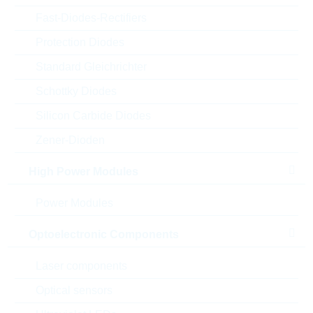
Fast-Diodes-Rectifiers
Protection Diodes
Standard Gleichrichter
Schottky Diodes
Silicon Carbide Diodes
Zener-Dioden
High Power Modules
Abbildung kann vom Original abweichen
Power Modules
Description:
SI-DIODE 0,25A 200V
MINIMELF
Optoelectronic Components
Hersteller:
VISHAY
Matchcode:
BAV102
Laser components
Rutronik No.:
DSGLS6389
Optical sensors
VPE:
2500