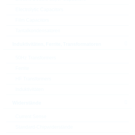
Electrolytic Capacitors
T(j)max
175 °C
Film Capacitors
Technologie
SINGLE
Tantalkondensatoren
Automotive
AEC-Q(101)
Induktivitäten, Ferrite, Transformatoren
Gehäuse
MINIMELF
50Hz Transformers
Ferrite
RoHS Status
RoHS-conform
HF Transformers
Verpackung
REEL
Induktivitäten
Widerstände
ECCN
EAR99
Current Sense
Zolltarifnummer
Standard-Chipwiderstände
85411000000