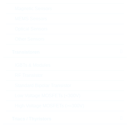
Magnetic Sensors
Einfügen in Warenkorb
MEMS Sensors
Optical Sensors
Bestand
Please login
Other Sensors
Stückpreis
0,0208
$
Transistoren
Gesamtwer
52,00
$
t
IGBTs & Modules
Die Artikel im Warenkorb können Sie verbindlich
RF Transistor
bestellen, oder - falls Sie weitere Fragen haben - als
unverbindliche Anfrage an uns schicken.
Standard Bipolar Transistor
Der Rutronik24 Shop ist nur für Firmenkunden. Ein
Low Voltage MOSFETs (<300V)
Verkauf an Privatkunden ist nicht möglich.
High Voltage MOSFETs (>=300V)
Preise
Triacs / Thyristors
2.500
0,0208 $
7.500
0,0205 $