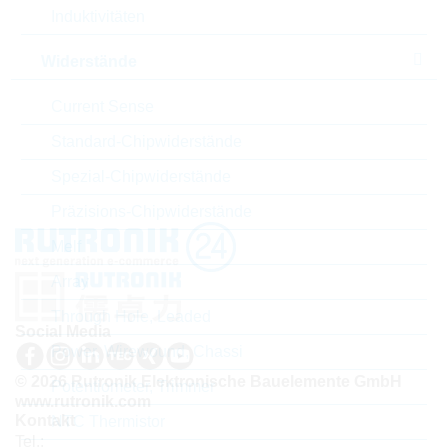
Induktivitäten
Widerstände
Current Sense
Standard-Chipwiderstände
Spezial-Chipwiderstände
Präzisions-Chipwiderstände
Melf
Array
Through Hole, Leaded
Social Media
Power, Wirewound, Chassi
© 2026 Rutronik Elektronische Bauelemente GmbH
Potentiometer, Trimmer
www.rutronik.com
Kontakt
NTC Thermistor
Tel.: