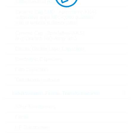
softtermination parts all values
Die Artikel im Warenkorb können Sie verbindlich
Ceramic Cap SMD - Automotive (KKA)
bestellen, oder - falls Sie weitere Fragen haben - als
automotive apps AEC-Q200 qualified
unverbindliche Anfrage an uns schicken.
with or without softtermination
Der Rutronik24 Shop ist nur für Firmenkunden. Ein
Ceramic Cap - Specialties (KKS)
Verkauf an Privatkunden ist nicht möglich.
(e.g. Leaded, HiQ, Array, etc.)
Electric Double Layer Capacitors
Electrolytic Capacitors
Parameter
Film Capacitors
Tantalkondensatoren
Induktivitäten, Ferrite, Transformatoren
50Hz Transformers
Ferrite
HF Transformers