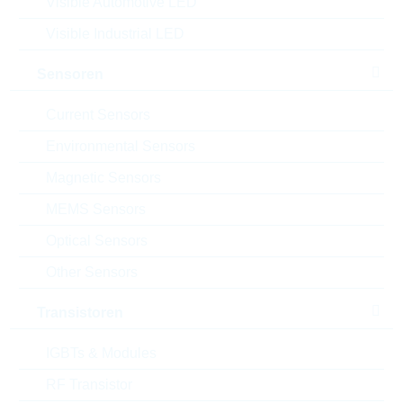
Visible Automotive LED
Visible Industrial LED
Sensoren
Current Sensors
Environmental Sensors
Magnetic Sensors
MEMS Sensors
Description:
Elektronische integrierte
Schaltung
Optical Sensors
Hersteller:
TOSHIBA
Other Sensors
Matchcode:
TB67S579FTG(O,EL)
VPE:
4000
Transistoren
MOQ:
4000
IGBTs & Modules
Datenblatt
RF Transistor
Einfügen in Projektliste