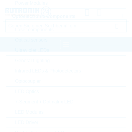
Power Modules
Optoelectronic Components
Laser components
Optical sensors
Ultraviolet LEDs
General Lighting
Startseite
Infrared LEDs & Photodetectors
Bitte einloggen für Ihre persönlichen Preise,
Optocoupler
Lieferkonditionen und Echtzeitverfügbarkeit.
LED Optics
TB67S579FTG(O,EL)
7-Segment + Dotmatrix LED
LED Modules
LED Driver