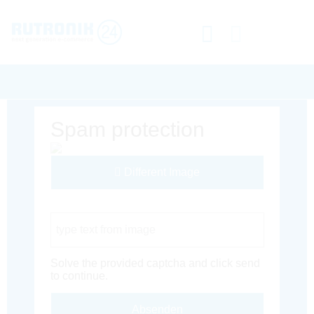
Spam protection
Different Image
Captcha Code
Solve the provided captcha and click send
to continue.
Absenden