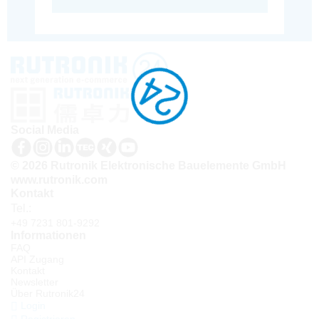
Social Media
© 2026 Rutronik Elektronische Bauelemente GmbH
www.rutronik.com
Kontakt
Tel.:
+49 7231 801-9292
Informationen
FAQ
API Zugang
Kontakt
Newsletter
Über Rutronik24
Login