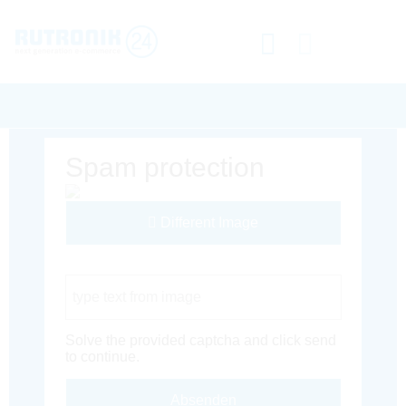
Spam protection
Different Image
Captcha Code
Solve the provided captcha and click send
to continue.
Absenden