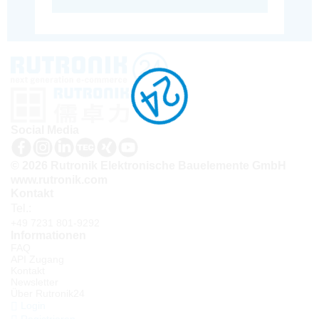
Social Media
© 2026 Rutronik Elektronische Bauelemente GmbH
www.rutronik.com
Kontakt
Tel.:
+49 7231 801-9292
Informationen
FAQ
API Zugang
Kontakt
Newsletter
Über Rutronik24
Login