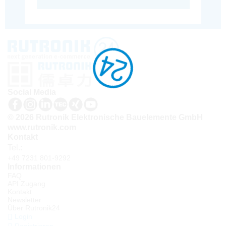
Social Media
© 2026 Rutronik Elektronische Bauelemente GmbH
www.rutronik.com
Kontakt
Tel.:
+49 7231 801-9292
Informationen
FAQ
API Zugang
Kontakt
Newsletter
Über Rutronik24
Login