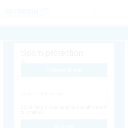
Spam protection
Different Image
Captcha Code
Solve the provided captcha and click send
to continue.
Absenden