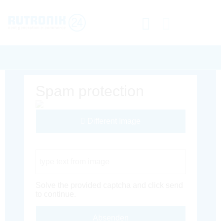
Spam protection
Different Image
Captcha Code
Solve the provided captcha and click send
to continue.
Absenden