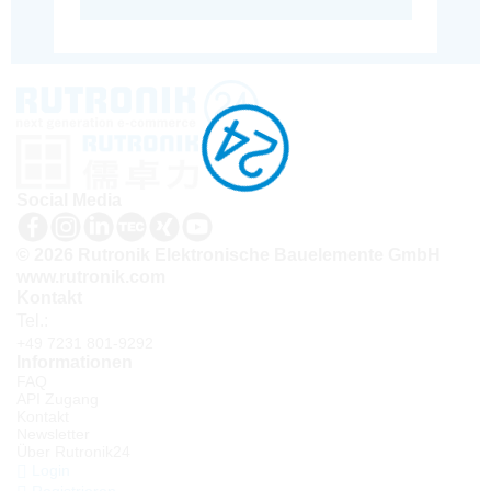
Social Media
© 2026 Rutronik Elektronische Bauelemente GmbH
www.rutronik.com
Kontakt
Tel.:
+49 7231 801-9292
Informationen
FAQ
API Zugang
Kontakt
Newsletter
Über Rutronik24
Login