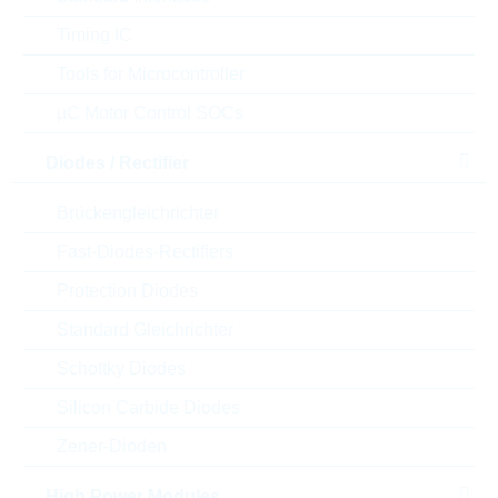
Timing IC
Tools for Microcontroller
µC Motor Control SOCs
Diodes / Rectifier
Brückengleichrichter
Abbildung kann vom Original abweichen
Fast-Diodes-Rectifiers
Protection Diodes
Description:
KC 47nF 0402 10% 16V X7R
AECQ
Standard Gleichrichter
Hersteller:
MURATA
Schottky Diodes
Matchcode:
KC47N0402X7R016KAECQ
Rutronik No.:
KKK22368
Silicon Carbide Diodes
VPE:
50000
Zener-Dioden
MOQ:
150000
Package:
0402
High Power Modules