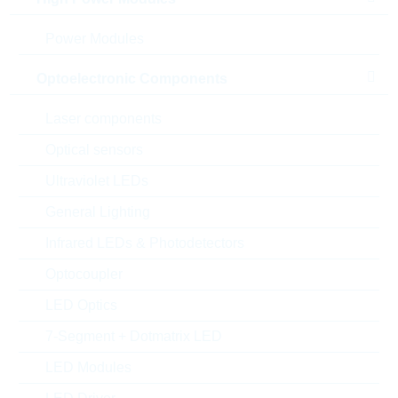
Verpackung:
REEL PAP
Power Modules
Alternativen finden
Optoelectronic Components
Datenblatt
Einfügen in Projektliste
Laser components
Muster
Optical sensors
Ultraviolet LEDs
General Lighting
Download the free
Library Loader
to convert this file for
Infrared LEDs & Photodetectors
your ECAD Tool
Optocoupler
LED Optics
Anfragen oder bestellen:
7-Segment + Dotmatrix LED
Menge
LED Modules