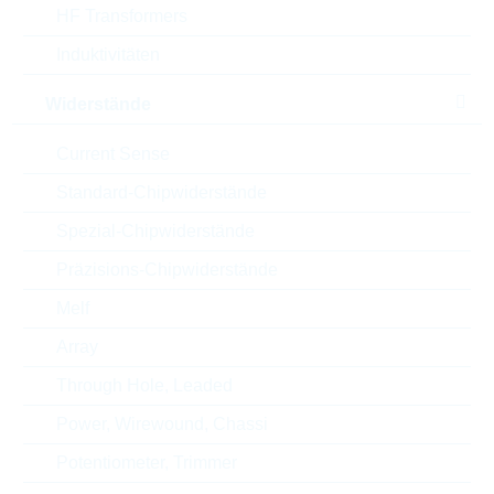
HF Transformers
Verpackung
REEL PAP
Induktivitäten
Automotive
AEC-Q(200)
Widerstände
Current Sense
RoHS Status
RoHS-conform
Standard-Chipwiderstände
Gehäuse
0402
Spezial-Chipwiderstände
Style
CHIP
Präzisions-Chipwiderstände
Melf
Array
ECCN
EAR99
Through Hole, Leaded
Zolltarifnummer
85322400000
Power, Wirewound, Chassi
Potentiometer, Trimmer
Land
Philippines