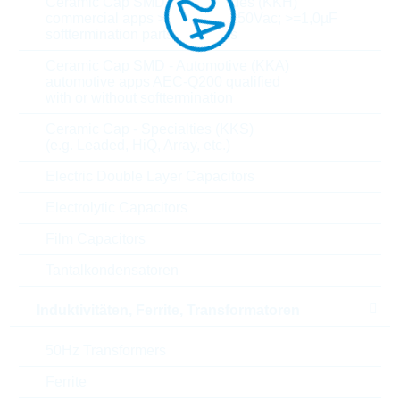
Ceramic Cap SMD - High Values (KKH)
T(A) min
-55 °C
commercial apps >=350Vdc; 250Vac; >=1,0µF
softtermination parts all values
T(A) max
+125 °C
Ceramic Cap SMD - Automotive (KKA)
automotive apps AEC-Q200 qualified
Bendingstrength
2 mm
with or without softtermination
Ceramic Cap - Specialties (KKS)
Termination
NISN
(e.g. Leaded, HiQ, Array, etc.)
Electric Double Layer Capacitors
Length
1 mm
Electrolytic Capacitors
Diameter/width
0.5 mm
Film Capacitors
Height
0.5 mm
Tantalkondensatoren
Induktivitäten, Ferrite, Transformatoren
Tape type
13 inch
50Hz Transformers
Tape width
8 mm
Ferrite
Tape pitch
2 mm