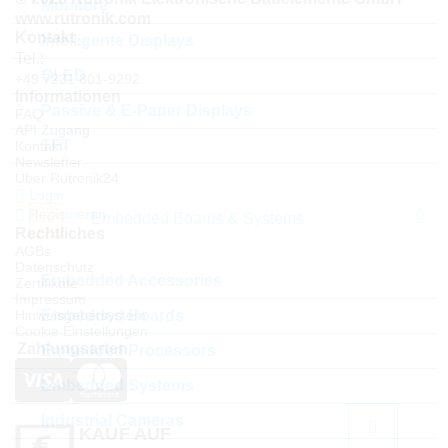
Monitore
www.rutronik.com
Kontakt
Intelligente Displays
Tel.:
OLED
+49 7231 801-9292
Informationen
Passive & E-Paper Displays
FAQ
API Zugang
TFT
Kontakt
Newsletter
Über Rutronik24
Login
Registrieren
Embedded Boards & Systems
Rechtliches
AGBs
Datenschutz
Embedded Accessories
Zertifikate
Impressum
Embedded Boards
Hinweisgebersystem
Cookie Einstellungen
Zahlungsarten
Embedded Processors
Embedded Systems
Industrial Cameras
KAUF AUF