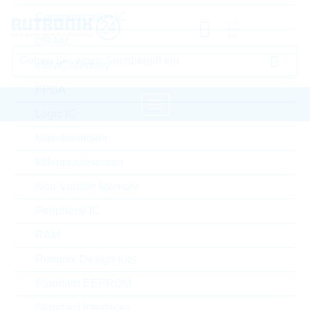
Communication IC
DRAM
eMMC Memory
FPGA
Logic IC
Mikrokontroller
Startseite
Passive Components
Mikroprozessoren
Kondensatoren
Ceramic Chip Automotive
Non-Volatile Memory
MURATA Ceramic Chip Automotive
Peripheral IC
Bitte einloggen für Ihre persönlichen Preise,
RAM
Lieferkonditionen und Echtzeitverfügbarkeit.
Rutronik Design Kits
GCM155R71C473KA37J
Standard EEPROM
Standard Interfaces