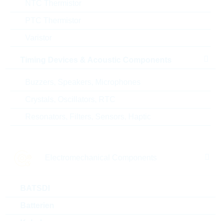
NTC Thermistor
ABC-Schlüssel
C
PTC Thermistor
Lieferzeit beim Hersteller
20 Wochen
Varistor
Timing Devices & Acoustic Components
Buzzers, Speakers, Microphones
Alternativen
Crystals, Oscillators, RTC
Resonators, Filters, Sensors, Haptic
Electromechanical Components
BATSDI
Batterien