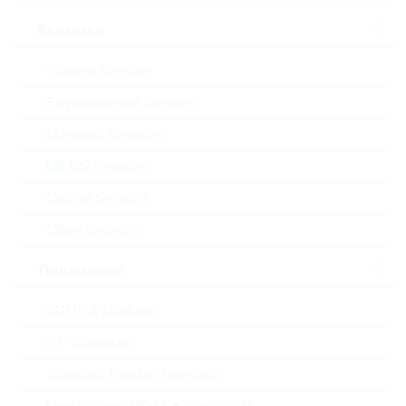
Alternativen finden
Sensoren
Datenblatt
Current Sensors
Einfügen in Projektliste
Environmental Sensors
Muster
Magnetic Sensors
MEMS Sensors
Optical Sensors
Download the free
Library Loader
to convert this file for
your ECAD Tool
Other Sensors
Transistoren
Anfragen oder bestellen:
IGBTs & Modules
Menge
RF Transistor
Standard Bipolar Transistor
Einfügen in Warenkorb