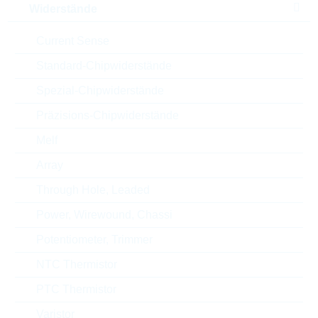
Widerstände
Brand
IEC IN/OUT
Current Sense
Automotive
NO
Standard-Chipwiderstände
RoHS Status
RoHS-conform
Spezial-Chipwiderstände
Präzisions-Chipwiderstände
Verpackung
BULK
Melf
Array
ECCN
EAR99
Through Hole, Leaded
Power, Wirewound, Chassi
Zolltarifnummer
85366990990
Potentiometer, Trimmer
Land
Hungary
NTC Thermistor
ABC-Schlüssel
A
PTC Thermistor
Varistor