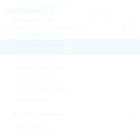
µC Motor Control SOCs
Diodes / Rectifier
Brückengleichrichter
Fast-Diodes-Rectifiers
Protection Diodes
Startseite
Electromechanical Components
Standard Gleichrichter
Connectors
binder mpe Connectors
Schottky Diodes
Silicon Carbide Diodes
Bitte einloggen für Ihre persönlichen Preise,
Lieferkonditionen und Echtzeitverfügbarkeit.
Zener-Dioden
High Power Modules
43R011311
Power Modules