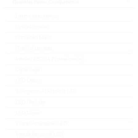
Optoelectronic Components
Laser components
Optical sensors
Ultraviolet LEDs
General Lighting
Infrared LEDs & Photodetectors
Optocoupler
LED Optics
Description:
03P Inlet Cable side, Middle
7-Segment + Dotmatrix LED
Hersteller:
binder mpe
Matchcode:
43R011311
LED Modules
Rutronik No.:
CONN8167
LED Driver
VPE:
250
MOQ:
Visible Automotive LED
1000
Verpackung:
BULK
Visible Industrial LED