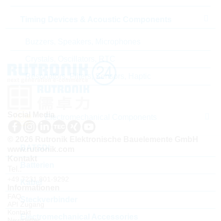
Lieferzeit beim Hersteller
26 Wochen
Timing Devices & Acoustic Components
Buzzers, Speakers, Microphones
Crystals, Oscillators, RTC
Resonators, Filters, Sensors, Haptic
Social Media
Electromechanical Components
© 2026 Rutronik Elektronische Bauelemente GmbH
BATSDI
www.rutronik.com
Kontakt
Batterien
Tel.:
+49 7231 801-9292
Kabel
Informationen
FAQ
Steckverbinder
API Zugang
Kontakt
Electromechanical Accessories
Newsletter