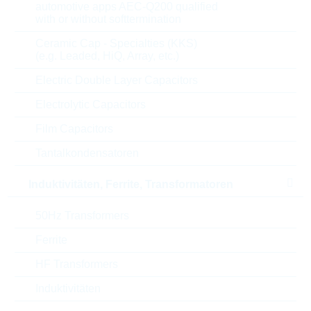
automotive apps AEC-Q200 qualified
with or without softtermination
Termin.style
_OTHER
Ceramic Cap - Specialties (KKS)
(e.g. Leaded, HiQ, Array, etc.)
Contact plating
_OTHER
Electric Double Layer Capacitors
Orientation
_OTHER
Electrolytic Capacitors
Film Capacitors
Current rating
0.00 A
Tantalkondensatoren
Voltage rating
00 V
Induktivitäten, Ferrite, Transformatoren
Series
43R
50Hz Transformers
Oper.temp.min.
+00 °C
Ferrite
HF Transformers
Oper.temp.max.
00 °C
Induktivitäten
Family
IEC