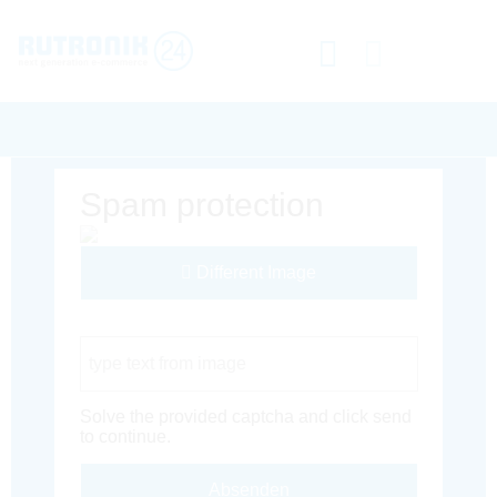
Spam protection
Different Image
Captcha Code
Solve the provided captcha and click send
to continue.
Absenden