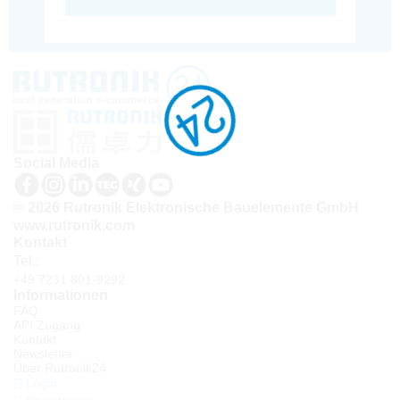
Social Media
© 2026 Rutronik Elektronische Bauelemente GmbH
www.rutronik.com
Kontakt
Tel.:
+49 7231 801-9292
Informationen
FAQ
API Zugang
Kontakt
Newsletter
Über Rutronik24
Login