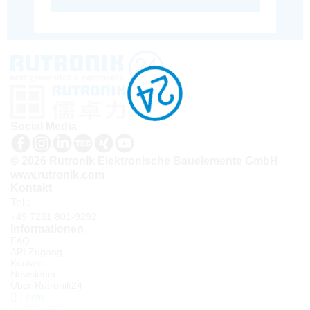
Social Media
© 2026 Rutronik Elektronische Bauelemente GmbH
www.rutronik.com
Kontakt
Tel.:
+49 7231 801-9292
Informationen
FAQ
API Zugang
Kontakt
Newsletter
Über Rutronik24
Login