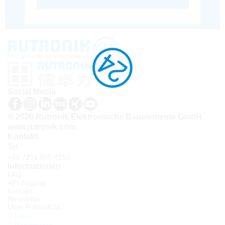
Social Media
© 2026 Rutronik Elektronische Bauelemente GmbH
www.rutronik.com
Kontakt
Tel.:
+49 7231 801-9292
Informationen
FAQ
API Zugang
Kontakt
Newsletter
Über Rutronik24
Login