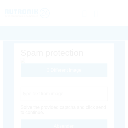
Spam protection
Different Image
Captcha Code
Solve the provided captcha and click send
to continue.
Absenden