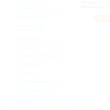
Package:
SOT2
Verpackung:
R
Ultraviolet LEDs
General Lighting
Unsere
Infrared LEDs &
Photodetectors
Optocoupler
LED Optics
7-Segment + Dotmatrix LED
LED Modules
LED Driver
Visible Automotive LED
Visible Industrial LED
Sensoren