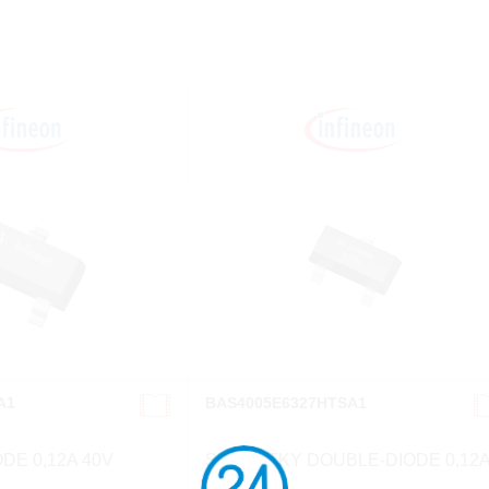
A1
BAS4005E6327HTSA1
DE 0,12A 40V
SCHOTTKY DOUBLE-DIODE 0,12
40