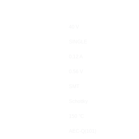
40 V
SINGLE
0.12 A
0.56 V
SMT
Schottky
150 °C
AEC-Q(101)