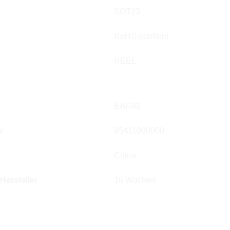
SOT23
RoHS-conform
REEL
EAR99
r
85411000000
China
 Hersteller
16 Wochen