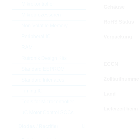
Mikrokontroller
Gehäuse
Mikroprozessoren
RoHS Status
Non-Volatile Memory
Peripheral IC
Verpackung
RAM
Rutronik Design Kits
ECCN
Standard EEPROM
Zolltarifnumme
Standard Interfaces
Timing IC
Land
Tools for Microcontroller
Lieferzeit beim
µC Motor Control SOCs
Diodes / Rectifier