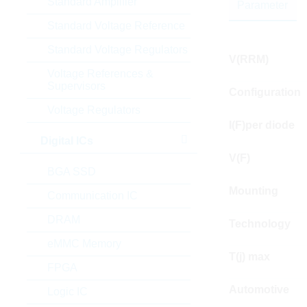
Standard Amplifier
Parameter
Standard Voltage Reference
Standard Voltage Regulators
V(RRM)
Voltage References &
Supervisors
Configuration
Voltage Regulators
I(F)per diode
Digital ICs
V(F)
BGA SSD
Mounting
Communication IC
DRAM
Technology
eMMC Memory
T(j) max
FPGA
Automotive
Logic IC