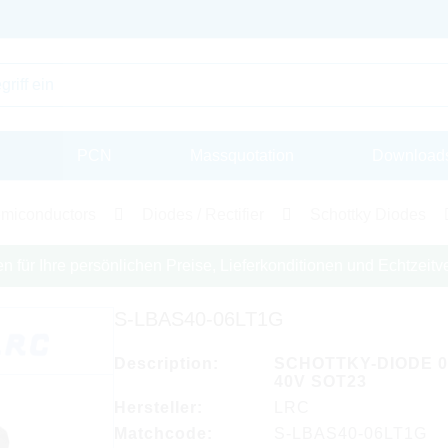
PCN
Massquotation
Download
miconductors
Diodes / Rectifier
Schottky Diodes
en für Ihre persönlichen Preise, Lieferkonditionen und Echtzeitve
S-LBAS40-06LT1G
Description:
SCHOTTKY-DIODE 0
40V SOT23
Hersteller:
LRC
Matchcode:
S-LBAS40-06LT1G