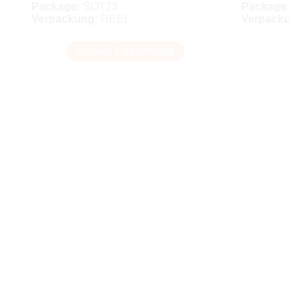
Package:
SOT23
Package:
SO
Verpackung:
REEL
Verpackung
Unsere Empfehlung