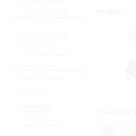
Brückengleichrichter
Alternativen
Fast-Diodes-Rectifiers
Protection Diodes
Standard Gleichrichter
Schottky Diodes
Silicon Carbide Diodes
Zener-Dioden
High Power Modules
Power Modules
Optoelectronic
Components
BAS40E6327HTS
Laser components
SCHOTTKY-DIO
SOT23
Optical sensors