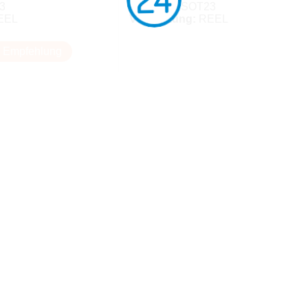
3
Package:
SOT23
EEL
Verpackung:
REEL
 Empfehlung