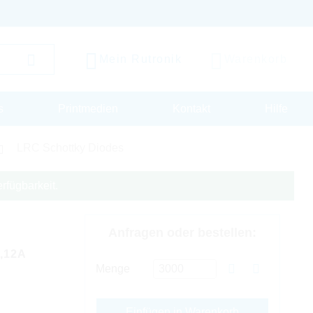
Mein Rutronik
Warenkorb
s
Printmedien
Kontakt
Hilfe
LRC Schottky Diodes
rfügbarkeit.
Anfragen oder bestellen:
,12A
Menge
Einfügen in Warenkorb