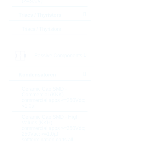
(>=300V)
Triacs / Thyristors
Triacs / Thyristors
Passive Components
Kondensatoren
Ceramic Cap SMD -
Commercial (KKK)
commercial apps <=250Vdc;
<1,0µF
Ceramic Cap SMD - High
Values (KKH)
commercial apps >=350Vdc;
250Vac; >=1,0µF
softtermination parts all