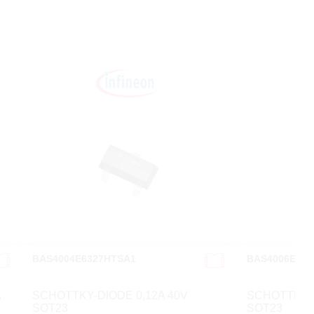
BAS4004E6327HTSA1
BAS4006E632
A
SCHOTTKY-DIODE 0,12A 40V
SCHOTTKY-D
SOT23
SOT23