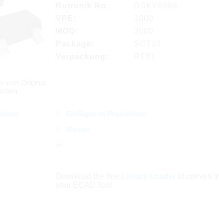
Rutronik No.:
DSKY6988
VPE:
3000
MOQ:
3000
Package:
SOT23
Verpackung:
REEL
n vom Original
ichen
finden
Einfügen in Projektliste
Muster
Download the free
Library Loader
to convert thi
your ECAD Tool