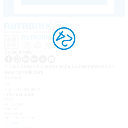
Social Media
© 2026 Rutronik Elektronische Bauelemente GmbH
www.rutronik.com
Kontakt
Tel.:
+49 7231 801-9292
Informationen
FAQ
API Zugang
Kontakt
Newsletter
Über Rutronik24
Login