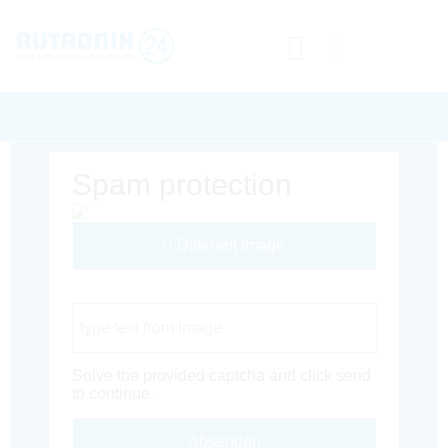
Spam protection
Different Image
Captcha Code
Solve the provided captcha and click send
to continue.
Absenden