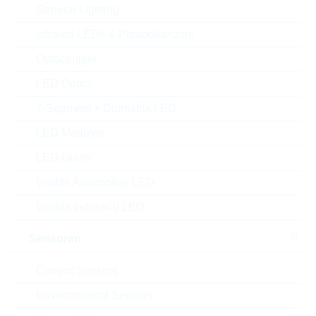
General Lighting
Infrared LEDs & Photodetectors
Optocoupler
LED Optics
7-Segment + Dotmatrix LED
LED Modules
Abbildung kann vom Original abweichen
LED Driver
Description:
DIODE 0,5W 2,7V SOD123
Visible Automotive LED
Hersteller:
LRC
Visible Industrial LED
Matchcode:
LBZT52C2V7T1G
Rutronik No.:
DZ13058
Sensoren
VPE:
3000
MOQ:
3000
Current Sensors
Package:
SOD123
Environmental Sensors
Verpackung:
REEL