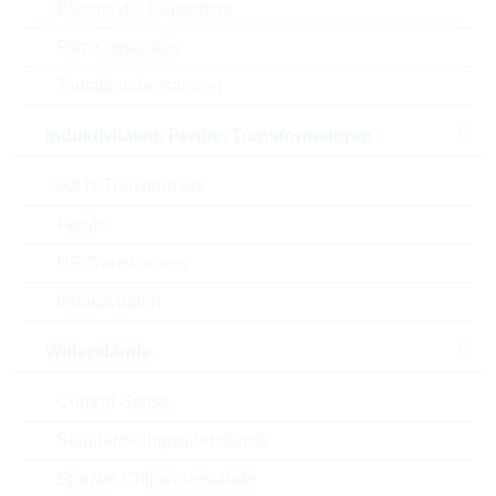
Electrolytic Capacitors
Parameter
Film Capacitors
Tantalkondensatoren
U(Z)
2.7 V
Induktivitäten, Ferrite, Transformatoren
P(tot)
0.5 W
50Hz Transformers
I(Z)
5 mA
Ferrite
HF Transformers
Gehäuse
SOD123
Induktivitäten
Automotive
NO
Widerstände
RoHS Status
RoHS-conform
Current Sense
Verpackung
REEL
Standard-Chipwiderstände
Spezial-Chipwiderstände