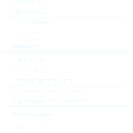
Magnetic Sensors
Datenblatt
MEMS Sensors
Einfügen in Projektliste
Optical Sensors
Muster
Other Sensors
Transistoren
Download the free
Library Loader
to convert this file for
IGBTs & Modules
your ECAD Tool
RF Transistor
Standard Bipolar Transistor
Anfragen oder bestellen:
Low Voltage MOSFETs (<300V)
Menge
High Voltage MOSFETs (>=300V)
Triacs / Thyristors
Einfügen in Warenkorb
Triacs / Thyristors