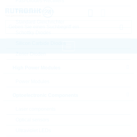
Fast-Diodes-Rectifiers
Protection Diodes
Standard Gleichrichter
Schottky Diodes
Silicon Carbide Diodes
Zener-Dioden
Startseite
Semiconductors
High Power Modules
Diodes / Rectifier
Zener-Dioden
Power Modules
LRC Zener-Dioden
Optoelectronic Components
Bitte einloggen für Ihre persönlichen Preise,
Lieferkonditionen und Echtzeitverfügbarkeit.
Laser components
Optical sensors
LBZT52C2V7T1G
Ultraviolet LEDs