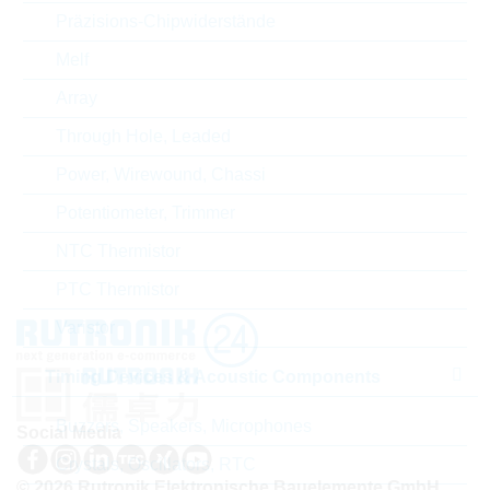
Präzisions-Chipwiderstände
ECCN
EAR99
Melf
Zolltarifnummer
85411000000
Array
Land
China
Through Hole, Leaded
Power, Wirewound, Chassi
Lieferzeit beim Hersteller
16 Wochen
Potentiometer, Trimmer
NTC Thermistor
PTC Thermistor
Varistor
Timing Devices & Acoustic Components
Buzzers, Speakers, Microphones
Social Media
Crystals, Oscillators, RTC
© 2026 Rutronik Elektronische Bauelemente GmbH