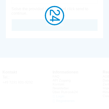
Solve the provided captcha and click send to
continue.
Absenden
Kontakt
Informationen
Rec
FAQ
AG
Tel.:
API Zugang
Dat
+49 7231 801-9292
Kontakt
Zert
Newsletter
Imp
Über Rutronik24
Hin
Coo
Login
Registrieren