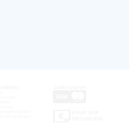
htliches
Zahlungsarten
Bs
enschutz
ifikate
ressum
weisgebersystem
KAUF AUF
kie Einstellungen
RECHNUNG