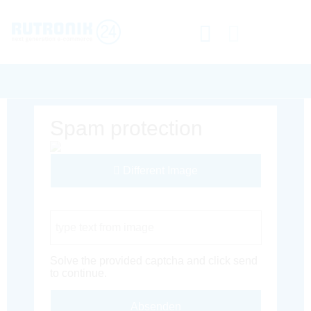
Spam protection
Different Image
Captcha Code
Solve the provided captcha and click send
to continue.
Absenden