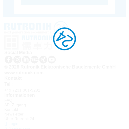
Social Media
© 2026 Rutronik Elektronische Bauelemente GmbH
www.rutronik.com
Kontakt
Tel.:
+49 7231 801-9292
Informationen
FAQ
API Zugang
Kontakt
Newsletter
Über Rutronik24
Login