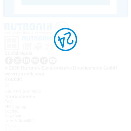
Social Media
© 2026 Rutronik Elektronische Bauelemente GmbH
www.rutronik.com
Kontakt
Tel.:
+49 7231 801-9292
Informationen
FAQ
API Zugang
Kontakt
Newsletter
Über Rutronik24
Login