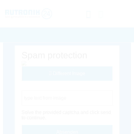
Spam protection
Different Image
Captcha Code
Solve the provided captcha and click send
to continue.
Absenden